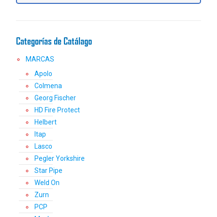
elegir
en
la
Categorías de Catálago
página
de
MARCAS
producto
Apolo
Colmena
Georg Fischer
HD Fire Protect
Helbert
Itap
Lasco
Pegler Yorkshire
Star Pipe
Weld On
Zurn
PCP