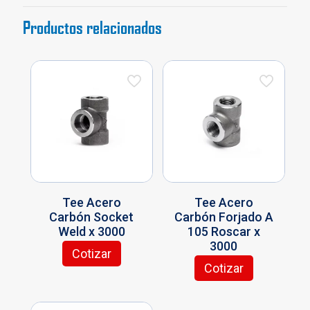
3000
Productos relacionados
cantidad
Tee Acero
Tee Acero
Carbón Socket
Carbón Forjado A
Weld x 3000
105 Roscar x
3000
Cotizar
Este
Cotizar
producto
Este
tiene
producto
múltiples
tiene