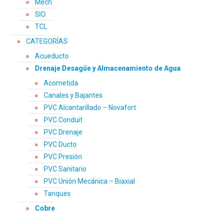
Mech
SIO
TCL
CATEGORÍAS
Acueducto
Drenaje Desagüe y Almacenamiento de Agua
Acometida
Canales y Bajantes
PVC Alcantarillado – Novafort
PVC Conduit
PVC Drenaje
PVC Ducto
PVC Presión
PVC Sanitario
PVC Unión Mecánica – Biaxial
Tanques
Cobre