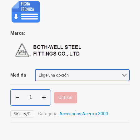
Marca:
Medida
Universal
Cotizar
Acero
Carbón
Forjado
Categoría:
Accesorios Acero x 3000
SKU:
N/D
A
105
Roscar
x