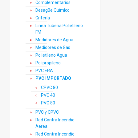
Complementarios
Desagüe Químico
Grifería
Línea Tubería Polietileno
FM
Medidores de Agua
Medidores de Gas
Polietileno Agua
Polipropileno
PVC ERA
PVC IMPORTADO
CPVC 80
PVC 40
PVC 80
PVC y CPVC
Red Contra Incendio
Aérea
Red Contra Incendio