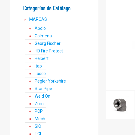
Categorías de Catálago
MARCAS
Apolo
Colmena
Georg Fischer
HD Fire Protect
Helbert
Itap
Lasco
Pegler Yorkshire
Star Pipe
Weld On
Zurn
PCP
Mech
SIO
TCL