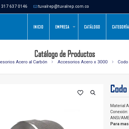
) 317 637 0146
tuvalrep@tuvalrep.com.co
INICIO
EMPRESA
CATÁLOGO
CATEGORÍ
Catálogo de Productos
cesorios Acero al Carbón
Accesorios Acero x 3000
Codo 
Codo
Material 
Conexión:
ANSI/AME
Para mas 