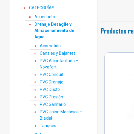
CATEGORÍAS
Acueducto
Drenaje Desagüe y
Productos re
Almacenamiento de
Agua
Acometida
Canales y Bajantes
PVC Alcantarillado –
Novafort
PVC Conduit
PVC Drenaje
PVC Ducto
PVC Presión
PVC Sanitario
PVC Unión Mecánica –
Biaxial
Tanques