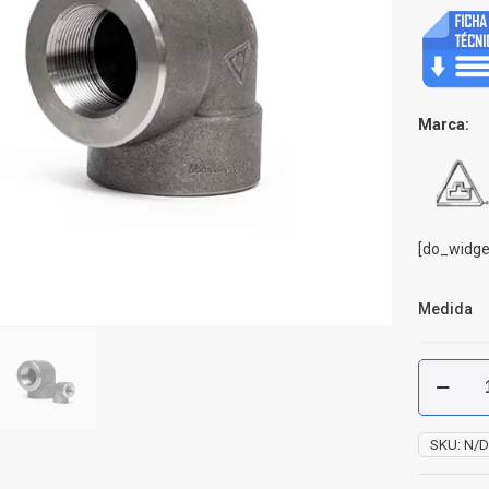
Marca:
[do_widge
Medida
Codo
Acero
Carbón
Roscar
SKU:
N/
x
3000