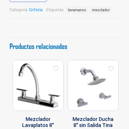
8”
y
Categoría:
Grifería
Etiquetas:
lavamanos
mezclador
4"
Helvetia
Gricol
Ref.
01-
0903-
Productos relacionados
11
cantidad
Mezclador
Mezclador Ducha
Lavaplatos 8″
8″ sin Salida Tina