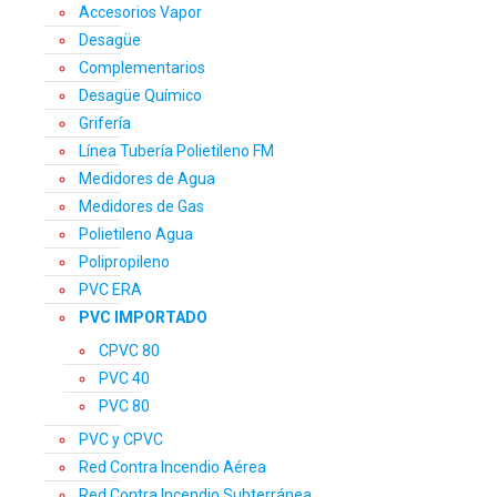
Accesorios Vapor
Desagüe
Complementarios
Desagüe Químico
Grifería
Línea Tubería Polietileno FM
Medidores de Agua
Medidores de Gas
Polietileno Agua
Polipropileno
PVC ERA
PVC IMPORTADO
CPVC 80
PVC 40
PVC 80
PVC y CPVC
Red Contra Incendio Aérea
Red Contra Incendio Subterránea