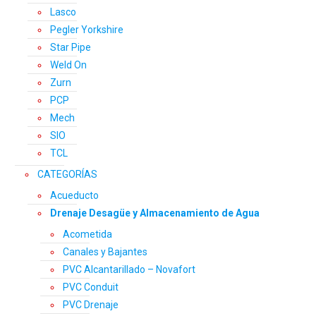
Lasco
Pegler Yorkshire
Star Pipe
Weld On
Zurn
PCP
Mech
SIO
TCL
CATEGORÍAS
Acueducto
Drenaje Desagüe y Almacenamiento de Agua
Acometida
Canales y Bajantes
PVC Alcantarillado – Novafort
PVC Conduit
PVC Drenaje