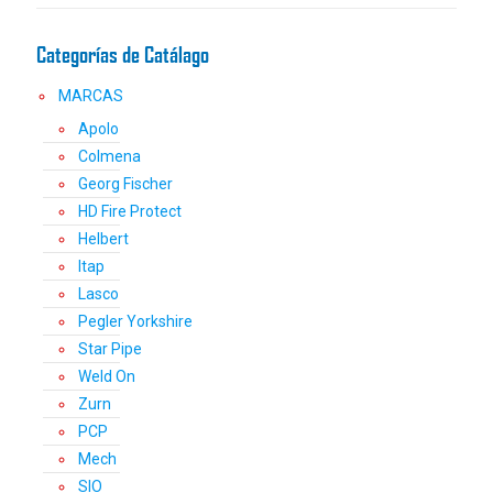
Categorías de Catálago
MARCAS
Apolo
Colmena
Georg Fischer
HD Fire Protect
Helbert
Itap
Lasco
Pegler Yorkshire
Star Pipe
Weld On
Zurn
PCP
Mech
SIO