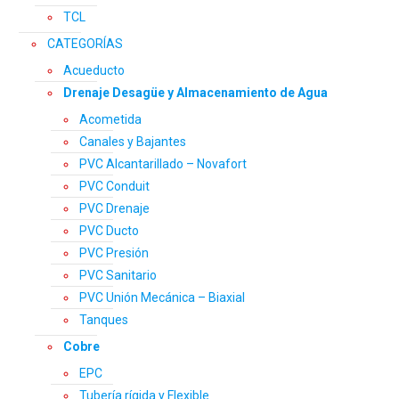
TCL
CATEGORÍAS
Acueducto
Drenaje Desagüe y Almacenamiento de Agua
Acometida
Canales y Bajantes
PVC Alcantarillado – Novafort
PVC Conduit
PVC Drenaje
PVC Ducto
PVC Presión
PVC Sanitario
PVC Unión Mecánica – Biaxial
Tanques
Cobre
EPC
Tubería rígida y Flexible