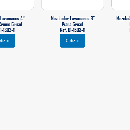
 Lavamanos 4″
Mezclador Lavamanos 8”
Mezclad
Cromo Gricol
Piana Gricol
01-1802-11
Ref. 01-1503-11
tizar
Cotizar