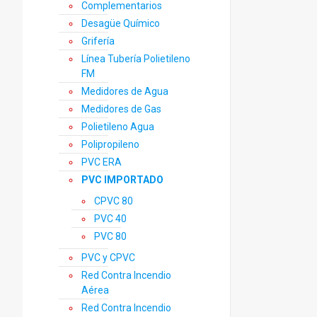
Complementarios
Desagüe Químico
Grifería
Línea Tubería Polietileno
FM
Medidores de Agua
Medidores de Gas
Polietileno Agua
Polipropileno
PVC ERA
PVC IMPORTADO
CPVC 80
PVC 40
PVC 80
PVC y CPVC
Red Contra Incendio
Aérea
Red Contra Incendio