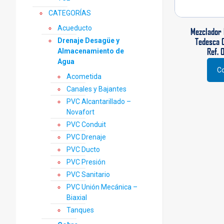
CATEGORÍAS
Acueducto
Mezclador
Tedesca 
Drenaje Desagüe y
Ref. 
Almacenamiento de
Agua
Co
Acometida
Canales y Bajantes
PVC Alcantarillado –
Novafort
PVC Conduit
PVC Drenaje
PVC Ducto
PVC Presión
PVC Sanitario
PVC Unión Mecánica –
Biaxial
Tanques