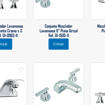
ador Lavamanos
Conjunto Mezclador
Mezc
vetia Cromo x 3
Lavamanos 8” Piana Gricol
Pi
f. 01-0983-11
Ref. 01-1505-11
tizar
Cotizar