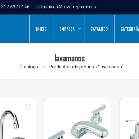
) 317 637 0146
tuvalrep@tuvalrep.com.co
INICIO
EMPRESA
CATÁLOGO
CATEGORÍ
lavamanos
Catálogo
Productos etiquetados “lavamanos”