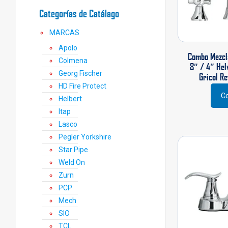
Categorías de Catálago
MARCAS
Apolo
Combo Mezcl
Colmena
8″ / 4″ Hel
Georg Fischer
Gricol Re
HD Fire Protect
Co
Helbert
Itap
Lasco
Pegler Yorkshire
Star Pipe
Weld On
Zurn
PCP
Mech
SIO
TCL