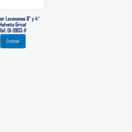
or Lavamanos 8” y 4″
Helvetia Gricol
Ref. 01-0903-11
Cotizar