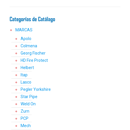
en
la
Categorías de Catálago
página
de
MARCAS
producto
Apolo
Colmena
Georg Fischer
HD Fire Protect
Helbert
Itap
Lasco
Pegler Yorkshire
Star Pipe
Weld On
Zurn
PCP
Mech