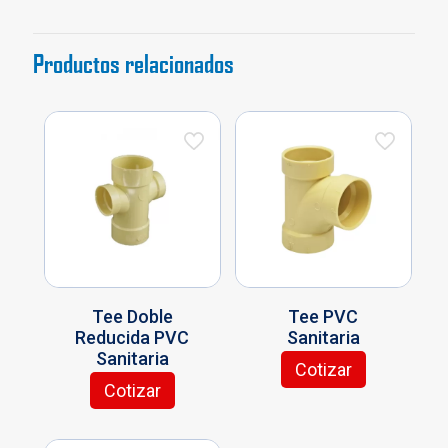
Productos relacionados
Tee Doble
Tee PVC
Reducida PVC
Sanitaria
Sanitaria
Cotizar
Este
Cotizar
Este
producto
producto
tiene
tiene
múltiples