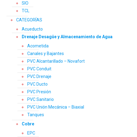
SIO
TCL
CATEGORÍAS
Acueducto
Drenaje Desagüe y Almacenamiento de Agua
Acometida
Canales y Bajantes
PVC Alcantarillado – Novafort
PVC Conduit
PVC Drenaje
PVC Ducto
PVC Presión
PVC Sanitario
PVC Unión Mecánica – Biaxial
Tanques
Cobre
EPC