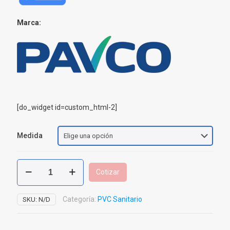
Marca:
[do_widget id=custom_html-2]
Medida
Yee
Cotizar
Doble
PVC
Sanitaria
Categoría:
PVC Sanitario
SKU:
N/D
cantidad