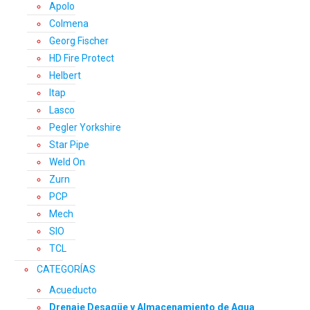
Apolo
Colmena
Georg Fischer
HD Fire Protect
Helbert
Itap
Lasco
Pegler Yorkshire
Star Pipe
Weld On
Zurn
PCP
Mech
SIO
TCL
CATEGORÍAS
Acueducto
Drenaje Desagüe y Almacenamiento de Agua