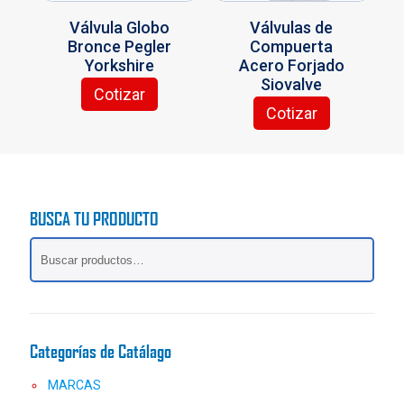
Válvula Globo
Válvulas de
Bronce Pegler
Compuerta
Yorkshire
Acero Forjado
Siovalve
Cotizar
Este
Cotizar
producto
tiene
múltiples
variantes.
Las
BUSCA TU PRODUCTO
opciones
se
pueden
elegir
en
la
página
Categorías de Catálago
de
producto
MARCAS