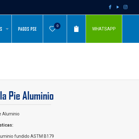
0
AS
PAGOS PSE
WHATSAPP
la Pie Aluminio
e Aluminio
sticas:
luminio fundido ASTM B179