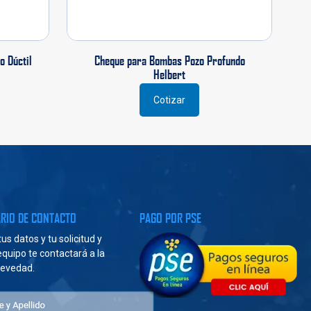
o Dúctil
Cheque para Bombas Pozo Profundo
Helbert
Cotizar
Este
producto
tiene
múltiples
variantes.
Las
opciones
se
RIO DE CONTACTO
PAGO POR PSE
pueden
elegir
us datos y tu solicitud y
en
quipo te contactará a la
la
evedad.
página
de
producto