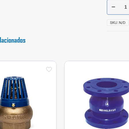
Válvula
Pie
Aluminio
cantidad
SKU:
N/D
lacionados