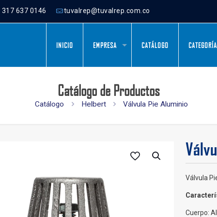
) 317 637 0146
tuvalrep@tuvalrep.com.co
INICIO
EMPRESA
CATÁLOGO
CATEGORÍ
Catálogo de Productos
Catálogo
Helbert
Válvula Pie Aluminio
Válvu
Válvula Pi
Caracterí
Cuerpo: A