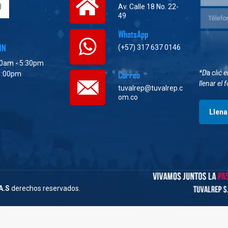
Av. Calle 18 No. 22-
49
WhatsApp
ÓN
(+57) 317 637 0146
30am - 5:30pm
*Da clic 
Correo
1:00pm
llenar el 
tuvalrep@tuvalrep.c
om.co
Llena
.A.S
derechos reservados.