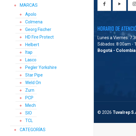
MARCAS
Apolo
Colmena
HORARIO DE ATENCI
Georg Fischer
HD Fire Protect
Lunes a Viernes: 7:
Sábados: 8:00am - 
Helbert
Bogotá - Colombia
Itap
Lasco
Pegler Yorkshire
Star Pipe
Weld On
Zurn
PCP
Mech
© 2026
Tuvalrep S
SIO
TCL
CATEGORÍAS