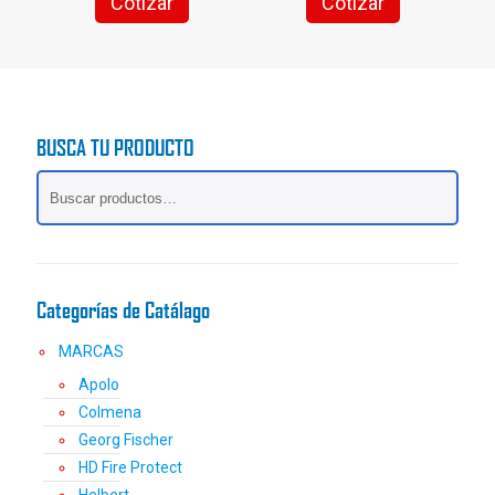
Cotizar
Cotizar
Este
Este
producto
producto
tiene
tiene
múltiples
múltiples
variantes.
variantes.
Las
Las
BUSCA TU PRODUCTO
opciones
opciones
se
se
pueden
pueden
elegir
elegir
en
en
la
la
página
página
Categorías de Catálago
de
de
producto
producto
MARCAS
Apolo
Colmena
Georg Fischer
HD Fire Protect