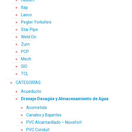
Helbert
Itap
Lasco
Pegler Yorkshire
Star Pipe
Weld On
Zurn
PCP
Mech
SIO
TCL
CATEGORÍAS
Acueducto
Drenaje Desagüe y Almacenamiento de Agua
Acometida
Canales y Bajantes
PVC Alcantarillado – Novafort
PVC Conduit