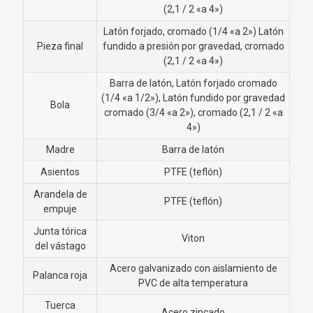
(2,1 / 2 «a 4»)
Latón forjado, cromado (1/4 «a 2») Latón
Pieza final
fundido a presión por gravedad, cromado
(2,1 / 2 «a 4»)
Barra de latón, Latón forjado cromado
(1/4 «a 1/2»), Latón fundido por gravedad
Bola
cromado (3/4 «a 2»), cromado (2,1 / 2 «a
4»)
Madre
Barra de latón
Asientos
PTFE (teflón)
Arandela de
PTFE (teflón)
empuje
Junta tórica
Viton
del vástago
Acero galvanizado con aislamiento de
Palanca roja
PVC de alta temperatura
Tuerca
Acero zincado