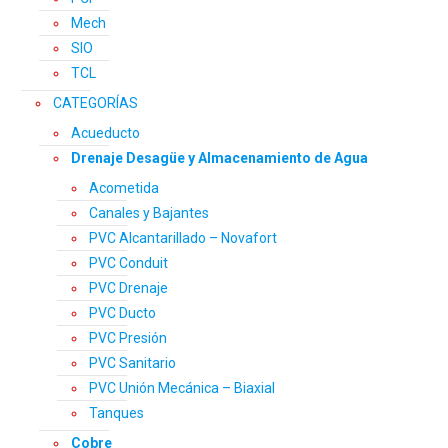
Mech
SIO
TCL
CATEGORÍAS
Acueducto
Drenaje Desagüe y Almacenamiento de Agua
Acometida
Canales y Bajantes
PVC Alcantarillado – Novafort
PVC Conduit
PVC Drenaje
PVC Ducto
PVC Presión
PVC Sanitario
PVC Unión Mecánica – Biaxial
Tanques
Cobre