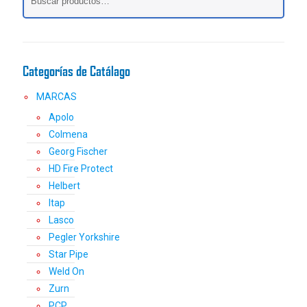
Categorías de Catálago
MARCAS
Apolo
Colmena
Georg Fischer
HD Fire Protect
Helbert
Itap
Lasco
Pegler Yorkshire
Star Pipe
Weld On
Zurn
PCP