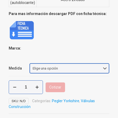
(autoblocante)
Para mas información descargar PDF con ficha técnica:
Marca:
Medida
Válvula
Cotizar
Bola
PB
500
Categorías:
Pegler Yorkshire
,
Válvulas
SKU:
N/D
Pegler
Construcción
Yorkshire
cantidad