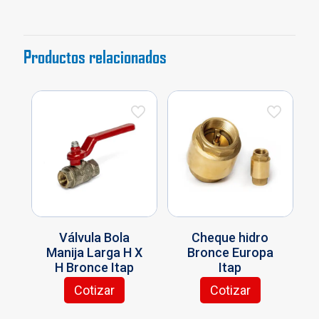
Productos relacionados
Válvula Bola
Cheque hidro
Manija Larga H X
Bronce Europa
H Bronce Itap
Itap
Cotizar
Cotizar
Este
Este
producto
producto