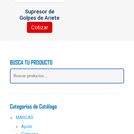
en
en
la
la
Supresor de
página
página
Golpes de Ariete
de
de
producto
producto
Cotizar
Este
producto
tiene
múltiples
variantes.
BUSCA TU PRODUCTO
Las
opciones
se
pueden
elegir
en
la
Categorías de Catálago
página
de
MARCAS
producto
Apolo
Colmena