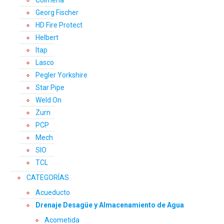
Georg Fischer
HD Fire Protect
Helbert
Itap
Lasco
Pegler Yorkshire
Star Pipe
Weld On
Zurn
PCP
Mech
SIO
TCL
CATEGORÍAS
Acueducto
Drenaje Desagüe y Almacenamiento de Agua
Acometida