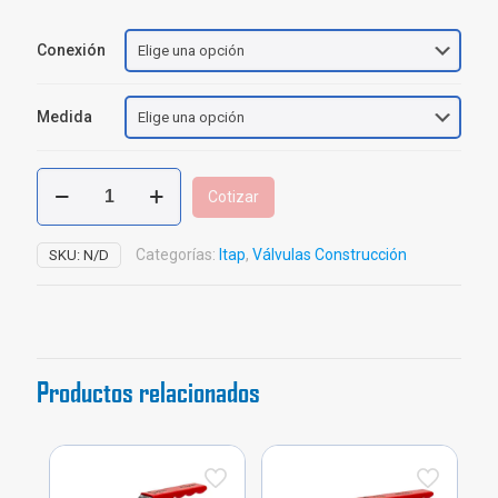
Conexión
Medida
Válvula
Cotizar
Bola
Bronce
Mini
Categorías:
Itap
,
Válvulas Construcción
SKU:
N/D
Itap
cantidad
Productos relacionados