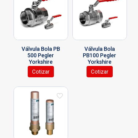
Válvula Bola PB
Válvula Bola
500 Pegler
PB100 Pegler
Yorkshire
Yorkshire
Cotizar
Cotizar
Este
Este
producto
producto
tiene
tiene
múltiples
múltiples
variantes.
variantes.
Las
Las
opciones
opciones
se
se
pueden
pueden
elegir
elegir