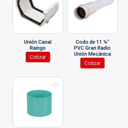
Unión Canal
Codo de 11 ¼°
Raingo
PVC Gran Radio
Unión Mecánica
Cotizar
Cotizar
Este
producto
tiene
múltiples
variantes.
Las
opciones
se
pueden
elegir
en