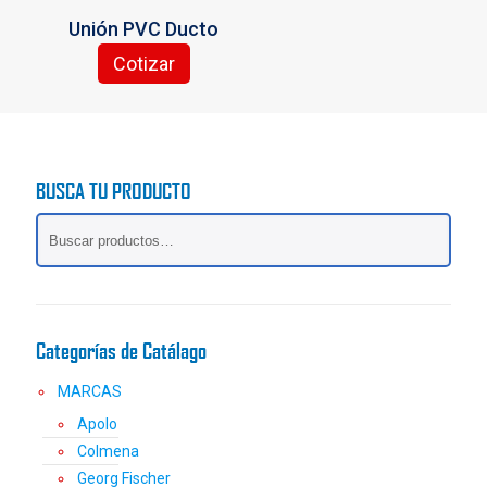
la
Unión PVC Ducto
página
de
Cotizar
Este
producto
producto
tiene
múltiples
variantes.
BUSCA TU PRODUCTO
Las
opciones
se
pueden
elegir
en
la
Categorías de Catálago
página
de
MARCAS
producto
Apolo
Colmena
Georg Fischer