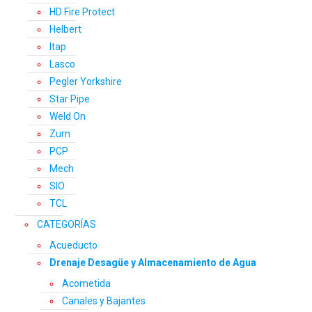
HD Fire Protect
Helbert
Itap
Lasco
Pegler Yorkshire
Star Pipe
Weld On
Zurn
PCP
Mech
SIO
TCL
CATEGORÍAS
Acueducto
Drenaje Desagüe y Almacenamiento de Agua
Acometida
Canales y Bajantes