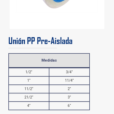
Unión PP Pre-Aislada
Medidas
1/2″
3/4″
1″
11/4″
11/2″
2″
21/2″
3″
4″
6″