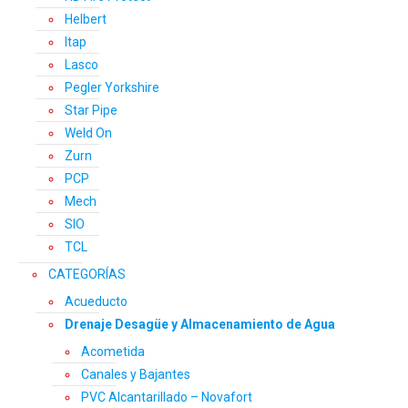
Helbert
Itap
Lasco
Pegler Yorkshire
Star Pipe
Weld On
Zurn
PCP
Mech
SIO
TCL
CATEGORÍAS
Acueducto
Drenaje Desagüe y Almacenamiento de Agua
Acometida
Canales y Bajantes
PVC Alcantarillado – Novafort