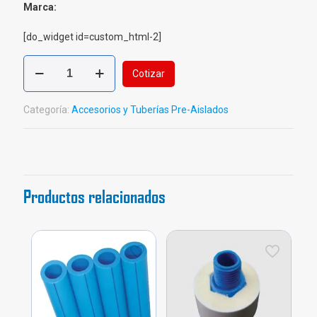
Marca:
[do_widget id=custom_html-2]
Unión
Cotizar
PP
Pre-
Aislada
Categoría:
Accesorios y Tuberías Pre-Aislados
cantidad
Productos relacionados