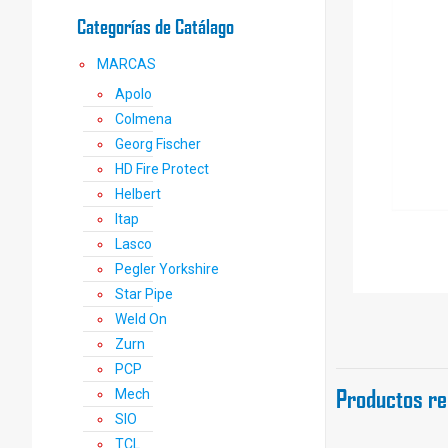
Categorías de Catálago
MARCAS
Apolo
Colmena
Georg Fischer
HD Fire Protect
Helbert
Itap
Lasco
Pegler Yorkshire
Star Pipe
Weld On
Zurn
PCP
Productos re
Mech
SIO
TCL