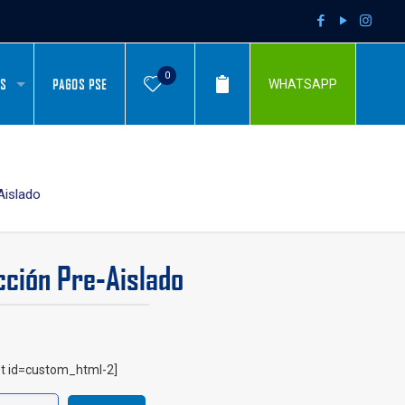
0
AS
PAGOS PSE
WHATSAPP
Aislado
ción Pre-Aislado
t id=custom_html-2]
n