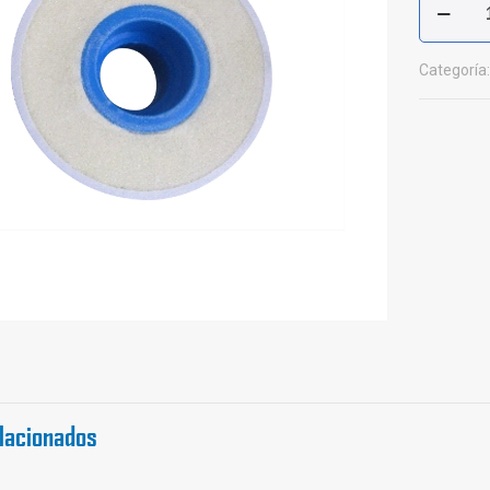
Pre-
Aislado
cantidad
Categoría
lacionados