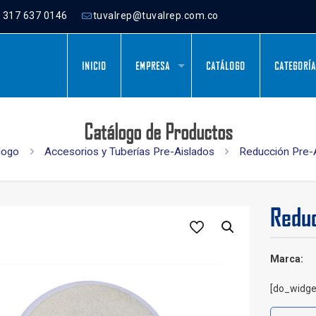
) 317 637 0146
tuvalrep@tuvalrep.com.co
INICIO
EMPRESA
CATÁLOGO
CATEGORÍ
Catálogo de Productos
logo
Accesorios y Tuberías Pre-Aislados
Reducción Pre-
Reduc
Marca:
[do_widge
Reducció