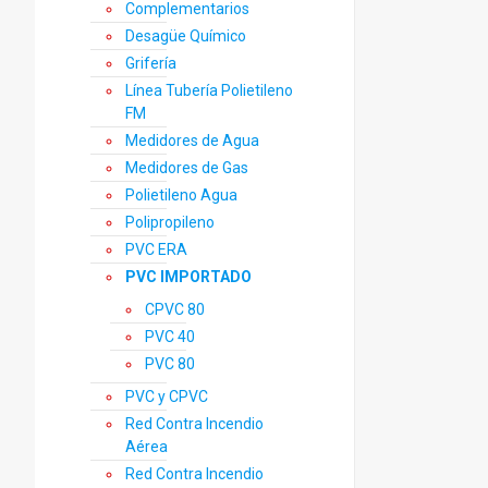
Complementarios
Desagüe Químico
Grifería
Línea Tubería Polietileno
FM
Medidores de Agua
Medidores de Gas
Polietileno Agua
Polipropileno
PVC ERA
PVC IMPORTADO
CPVC 80
PVC 40
PVC 80
PVC y CPVC
Red Contra Incendio
Aérea
Red Contra Incendio