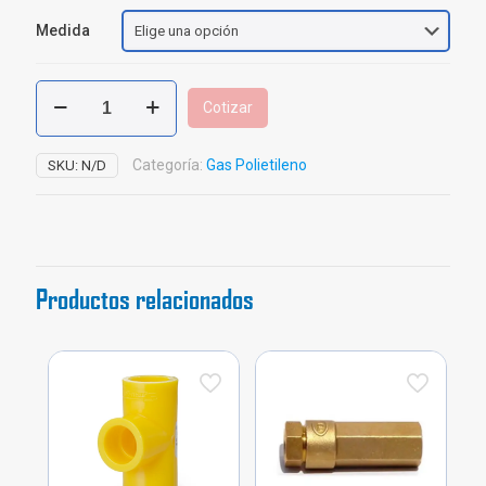
Medida
Unión
Cotizar
Polietileno
Gas
cantidad
Categoría:
Gas Polietileno
SKU:
N/D
Productos relacionados