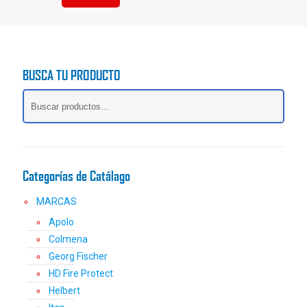
Este
producto
tiene
múltiples
variantes.
BUSCA TU PRODUCTO
Las
opciones
se
pueden
elegir
en
la
Categorías de Catálago
página
de
MARCAS
producto
Apolo
Colmena
Georg Fischer
HD Fire Protect
Helbert