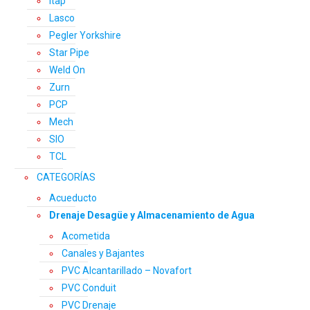
Itap
Lasco
Pegler Yorkshire
Star Pipe
Weld On
Zurn
PCP
Mech
SIO
TCL
CATEGORÍAS
Acueducto
Drenaje Desagüe y Almacenamiento de Agua
Acometida
Canales y Bajantes
PVC Alcantarillado – Novafort
PVC Conduit
PVC Drenaje