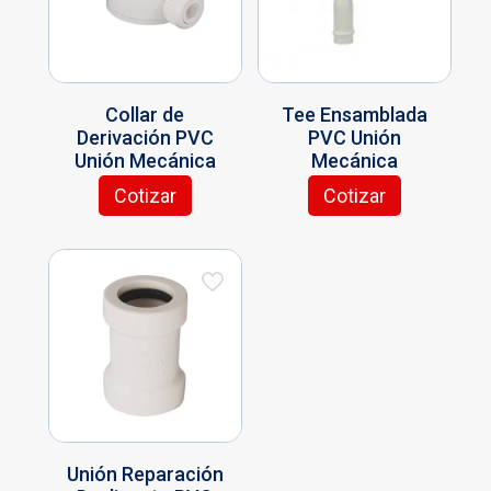
Collar de
Tee Ensamblada
Derivación PVC
PVC Unión
Unión Mecánica
Mecánica
Cotizar
Cotizar
Este
Este
producto
producto
tiene
tiene
múltiples
múltiples
variantes.
variantes.
Las
Las
opciones
opciones
se
se
pueden
pueden
elegir
elegir
en
en
la
la
Unión Reparación
página
página