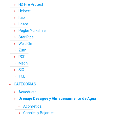
HD Fire Protect
Helbert
Itap
Lasco
Pegler Yorkshire
Star Pipe
Weld On
Zurn
PCP
Mech
SIO
TCL
CATEGORÍAS
Acueducto
Drenaje Desagüe y Almacenamiento de Agua
Acometida
Canales y Bajantes