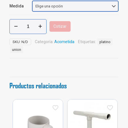
Medida
Unión
Cotizar
PF
+
UAD
Categoría:
Acometida
Etiquetas:
SKU:
N/D
platino
Pavco
union
cantidad
Productos relacionados