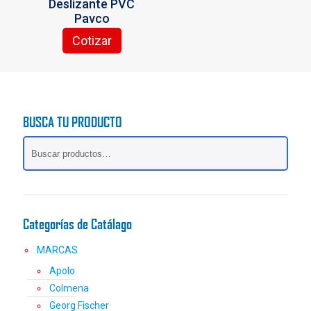
Deslizante PVC
de
de
Pavco
producto
producto
Cotizar
Este
producto
tiene
múltiples
variantes.
BUSCA TU PRODUCTO
Las
opciones
se
pueden
elegir
en
la
Categorías de Catálago
página
de
MARCAS
producto
Apolo
Colmena
Georg Fischer