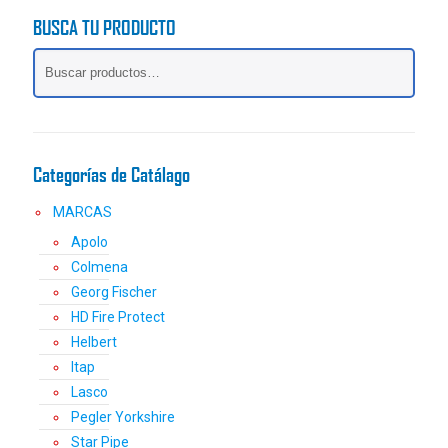
variantes.
BUSCA TU PRODUCTO
Las
opciones
se
pueden
elegir
en
la
Categorías de Catálago
página
de
MARCAS
producto
Apolo
Colmena
Georg Fischer
HD Fire Protect
Helbert
Itap
Lasco
Pegler Yorkshire
Star Pipe