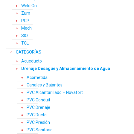
Weld On
Zurn
PCP
Mech
SIO
TCL
CATEGORÍAS
Acueducto
Drenaje Desagüe y Almacenamiento de Agua
Acometida
Canales y Bajantes
PVC Alcantarillado – Novafort
PVC Conduit
PVC Drenaje
PVC Ducto
PVC Presión
PVC Sanitario