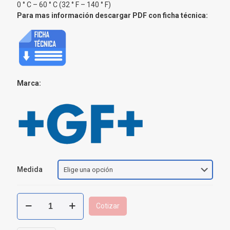
0 ° C – 60 ° C (32 ° F – 140 ° F)
Para mas información descargar PDF con ficha técnica:
Marca:
Medida
Tubería
Cotizar
PVC
Sch
80