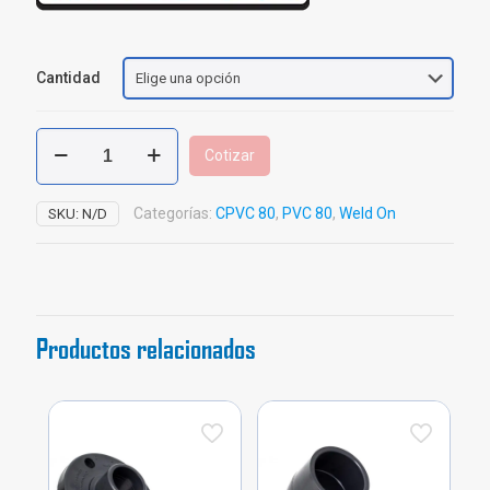
Cantidad
Primer
Cotizar
PVC
P-
68
Categorías:
CPVC 80
,
PVC 80
,
Weld On
SKU:
N/D
Weld
On
cantidad
Productos relacionados