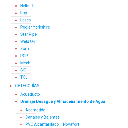
Helbert
Itap
Lasco
Pegler Yorkshire
Star Pipe
Weld On
Zurn
PCP
Mech
SIO
TCL
CATEGORÍAS
Acueducto
Drenaje Desagüe y Almacenamiento de Agua
Acometida
Canales y Bajantes
PVC Alcantarillado – Novafort