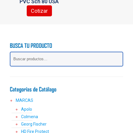
PVC Sch 80 USA
de
de
producto
producto
Cotizar
Este
producto
tiene
múltiples
variantes.
BUSCA TU PRODUCTO
Las
opciones
se
pueden
elegir
en
la
Categorías de Catálago
página
de
MARCAS
producto
Apolo
Colmena
Georg Fischer
HD Fire Protect