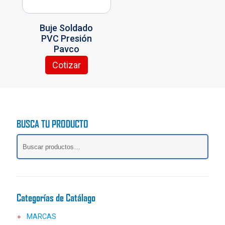
en
en
la
la
Buje Soldado
página
página
PVC Presión
de
de
Pavco
producto
producto
Cotizar
Este
producto
tiene
múltiples
variantes.
BUSCA TU PRODUCTO
Las
opciones
se
pueden
elegir
en
la
Categorías de Catálago
página
de
MARCAS
producto