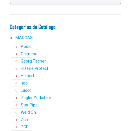
elegir
en
la
página
Categorías de Catálago
de
producto
MARCAS
Apolo
Colmena
Georg Fischer
HD Fire Protect
Helbert
Itap
Lasco
Pegler Yorkshire
Star Pipe
Weld On
Zurn
PCP