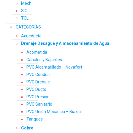
Mech
SIO
TCL
CATEGORÍAS
Acueducto
Drenaje Desagüe y Almacenamiento de Agua
Acometida
Canales y Bajantes
PVC Alcantarillado – Novafort
PVC Conduit
PVC Drenaje
PVC Ducto
PVC Presión
PVC Sanitario
PVC Unión Mecánica – Biaxial
Tanques
Cobre