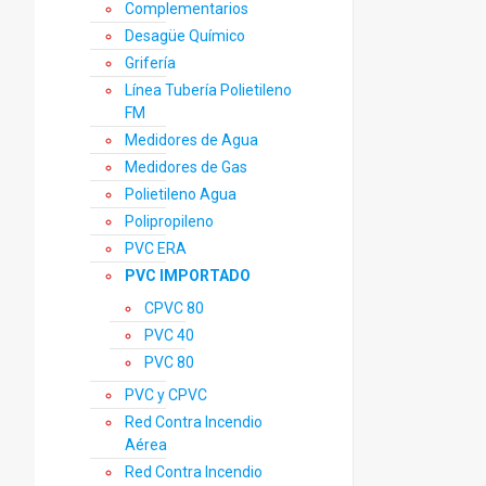
Complementarios
Desagüe Químico
Grifería
Línea Tubería Polietileno
FM
Medidores de Agua
Medidores de Gas
Polietileno Agua
Polipropileno
PVC ERA
PVC IMPORTADO
CPVC 80
PVC 40
PVC 80
PVC y CPVC
Red Contra Incendio
Aérea
Red Contra Incendio