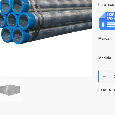
Para mas 
Marca:
Medida
Tubería
Galvaniz
Agua
Colmena
SKU:
N/
cantidad