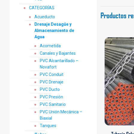
CATEGORÍAS
Productos re
Acueducto
Drenaje Desagüe y
Almacenamiento de
Agua
Acometida
Canales y Bajantes
PVC Alcantarillado –
Novafort
PVC Conduit
PVC Drenaje
PVC Ducto
PVC Presión
PVC Sanitario
PVC Unión Mecánica –
Biaxial
Tanques