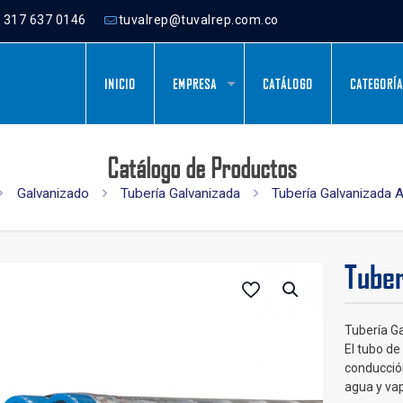
) 317 637 0146
tuvalrep@tuvalrep.com.co
INICIO
EMPRESA
CATÁLOGO
CATEGORÍ
Catálogo de Productos
Galvanizado
Tubería Galvanizada
Tubería Galvanizada
Tuber
Tubería G
El tubo d
conducción
agua y vap