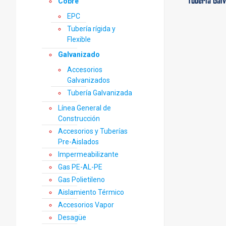
Tubería Gal
Cobre
EPC
Tubería rígida y
Flexible
Galvanizado
Accesorios
Galvanizados
Tubería Galvanizada
Línea General de
Construcción
Accesorios y Tuberías
Pre-Aislados
Impermeabilizante
Gas PE-AL-PE
Gas Polietileno
Aislamiento Térmico
Accesorios Vapor
Desagüe