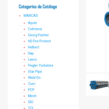
Categorías de Catálago
MARCAS
Apolo
Colmena
Georg Fischer
HD Fire Protect
Helbert
Itap
Lasco
Pegler Yorkshire
Star Pipe
Weld On
Zurn
PCP
Mech
SIO
TCL