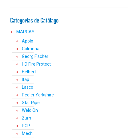
en
la
Categorías de Catálago
página
de
MARCAS
producto
Apolo
Colmena
Georg Fischer
HD Fire Protect
Helbert
Itap
Lasco
Pegler Yorkshire
Star Pipe
Weld On
Zurn
PCP
Mech