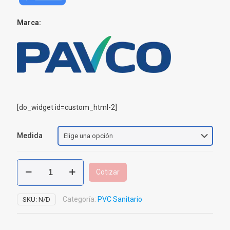
Marca:
[do_widget id=custom_html-2]
Medida
Tee
Cotizar
Reducida
PVC
Sanitaria
Categoría:
PVC Sanitario
SKU:
N/D
cantidad