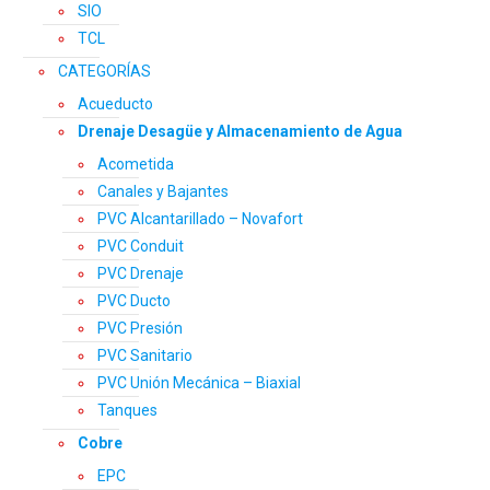
SIO
TCL
CATEGORÍAS
Acueducto
Drenaje Desagüe y Almacenamiento de Agua
Acometida
Canales y Bajantes
PVC Alcantarillado – Novafort
PVC Conduit
PVC Drenaje
PVC Ducto
PVC Presión
PVC Sanitario
PVC Unión Mecánica – Biaxial
Tanques
Cobre
EPC