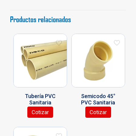
Productos relacionados
Tubería PVC
Semicodo 45°
Sanitaria
PVC Sanitaria
Cotizar
Cotizar
Este
Este
producto
producto
tiene
tiene
múltiples
múltiples