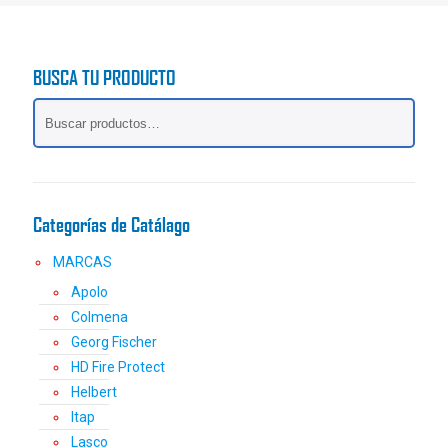
tiene
múltiples
variantes.
BUSCA TU PRODUCTO
Las
opciones
se
pueden
elegir
en
la
Categorías de Catálago
página
de
MARCAS
producto
Apolo
Colmena
Georg Fischer
HD Fire Protect
Helbert
Itap
Lasco