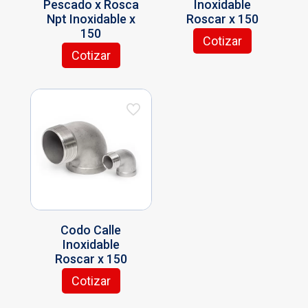
Pescado x Rosca
Inoxidable
Npt Inoxidable x
Roscar x 150
150
Cotizar
Este
Cotizar
Este
producto
producto
tiene
tiene
múltiples
múltiples
variantes.
variantes.
Las
Las
opciones
opciones
se
se
pueden
pueden
elegir
elegir
en
en
la
la
página
Codo Calle
página
de
Inoxidable
de
producto
Roscar x 150
producto
Cotizar
Este
producto