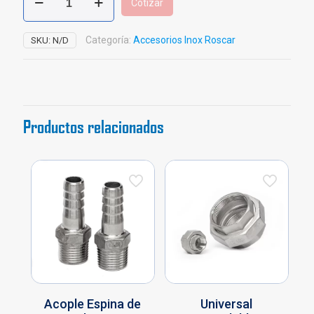
Cotizar
Inoxidable
Roscar
x
Categoría:
Accesorios Inox Roscar
SKU:
N/D
150
cantidad
Productos relacionados
Acople Espina de
Universal