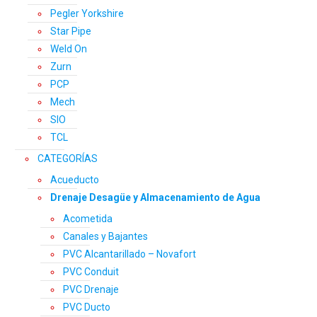
Pegler Yorkshire
Star Pipe
Weld On
Zurn
PCP
Mech
SIO
TCL
CATEGORÍAS
Acueducto
Drenaje Desagüe y Almacenamiento de Agua
Acometida
Canales y Bajantes
PVC Alcantarillado – Novafort
PVC Conduit
PVC Drenaje
PVC Ducto