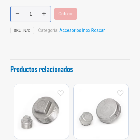
Codo
Cotizar
Calle
Inoxidable
Roscar
Categoría:
Accesorios Inox Roscar
SKU:
N/D
x
150
cantidad
Productos relacionados