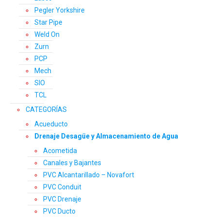
Pegler Yorkshire
Star Pipe
Weld On
Zurn
PCP
Mech
SIO
TCL
CATEGORÍAS
Acueducto
Drenaje Desagüe y Almacenamiento de Agua
Acometida
Canales y Bajantes
PVC Alcantarillado – Novafort
PVC Conduit
PVC Drenaje
PVC Ducto