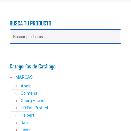
tiene
múltiples
variantes.
BUSCA TU PRODUCTO
Las
opciones
se
pueden
elegir
en
la
Categorías de Catálago
página
de
MARCAS
producto
Apolo
Colmena
Georg Fischer
HD Fire Protect
Helbert
Itap
Lasco