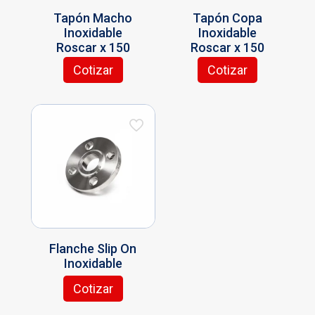
Tapón Macho
Tapón Copa
Inoxidable
Inoxidable
Roscar x 150
Roscar x 150
Cotizar
Cotizar
Este
Este
producto
producto
tiene
tiene
múltiples
múltiples
variantes.
variantes.
Las
Las
opciones
opciones
se
se
pueden
pueden
elegir
elegir
en
en
la
la
Flanche Slip On
página
página
Inoxidable
de
de
producto
producto
Cotizar
Este
producto