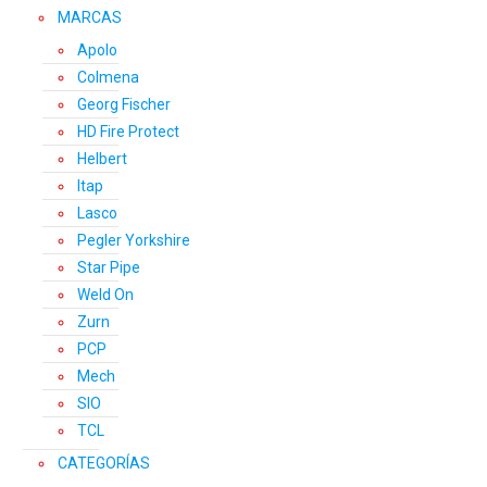
MARCAS
producto
Apolo
Colmena
Georg Fischer
HD Fire Protect
Helbert
Itap
Lasco
Pegler Yorkshire
Star Pipe
Weld On
Zurn
PCP
Mech
SIO
TCL
CATEGORÍAS