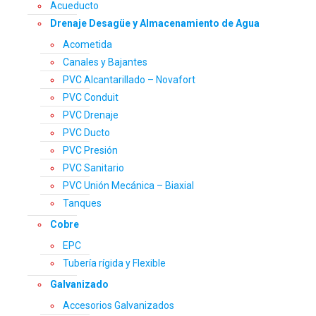
Acueducto
Drenaje Desagüe y Almacenamiento de Agua
Acometida
Canales y Bajantes
PVC Alcantarillado – Novafort
PVC Conduit
PVC Drenaje
PVC Ducto
PVC Presión
PVC Sanitario
PVC Unión Mecánica – Biaxial
Tanques
Cobre
EPC
Tubería rígida y Flexible
Galvanizado
Accesorios Galvanizados