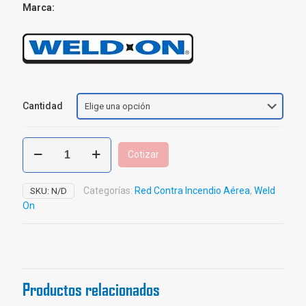
Marca:
Cantidad
Soldadura
Cotizar
CPVC
550
Weld
Categorías:
Red Contra Incendio Aérea
,
Weld
SKU:
N/D
On
On
cantidad
Productos relacionados