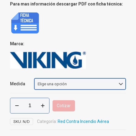
Para mas información descargar PDF con ficha técnica:
Marca:
Medida
Flanche
Cotizar
CPVC
BlazeMaster
cantidad
Categoría:
Red Contra Incendio Aérea
SKU:
N/D