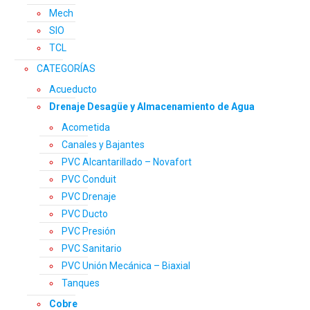
Mech
SIO
TCL
CATEGORÍAS
Acueducto
Drenaje Desagüe y Almacenamiento de Agua
Acometida
Canales y Bajantes
PVC Alcantarillado – Novafort
PVC Conduit
PVC Drenaje
PVC Ducto
PVC Presión
PVC Sanitario
PVC Unión Mecánica – Biaxial
Tanques
Cobre