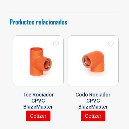
Productos relacionados
Tee Rociador
Codo Rociador
CPVC
CPVC
BlazeMaster
BlazeMaster
Cotizar
Cotizar
Este
Este
producto
producto