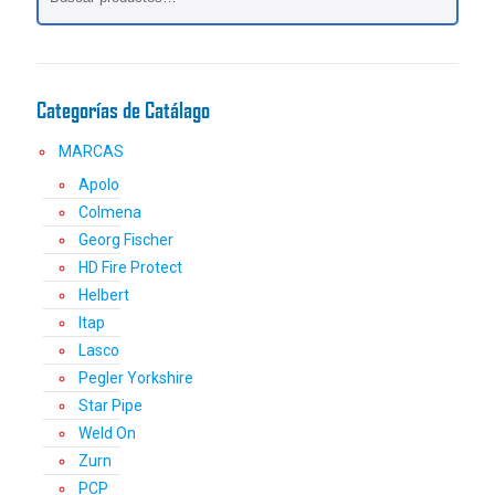
pueden
elegir
en
la
Categorías de Catálago
página
de
MARCAS
producto
Apolo
Colmena
Georg Fischer
HD Fire Protect
Helbert
Itap
Lasco
Pegler Yorkshire
Star Pipe
Weld On
Zurn
PCP