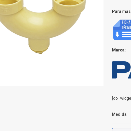
Para mas 
Marca:
[do_widge
Medida
Sifón