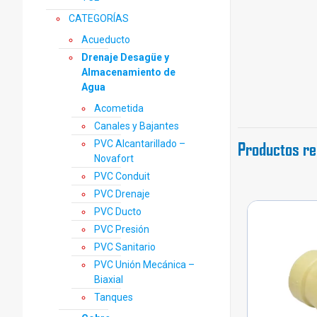
CATEGORÍAS
Acueducto
Drenaje Desagüe y
Almacenamiento de
Agua
Acometida
Canales y Bajantes
Productos re
PVC Alcantarillado –
Novafort
PVC Conduit
PVC Drenaje
PVC Ducto
PVC Presión
PVC Sanitario
PVC Unión Mecánica –
Biaxial
Tanques