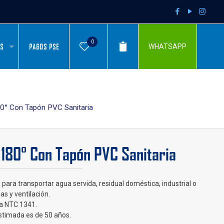
0
AS
PAGOS PSE
WHATSAPP
80° Con Tapón PVC Sanitaria
 180° Con Tapón PVC Sanitaria
para transportar agua servida, residual doméstica, industrial o
ias y ventilación.
a NTC 1341.
estimada es de 50 años.