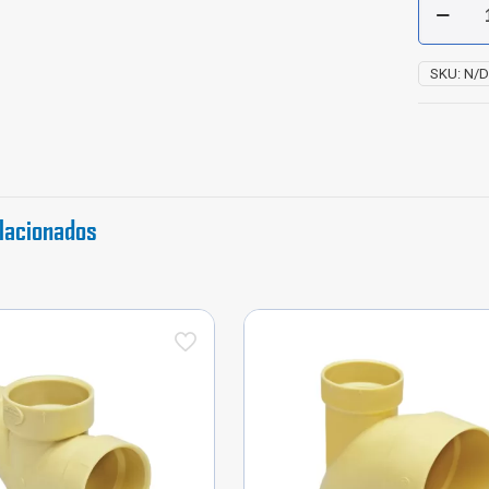
180°
Con
Tapón
SKU:
N/
PVC
Sanitaria
cantidad
lacionados