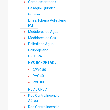
Complementarios
Desagüe Químico
Grifería
Línea Tubería Polietileno
FM
Medidores de Agua
Medidores de Gas
Polietileno Agua
Polipropileno
PVC ERA
PVC IMPORTADO
CPVC 80
PVC 40
PVC 80
PVC y CPVC
Red Contra Incendio
Aérea
Red Contra Incendio