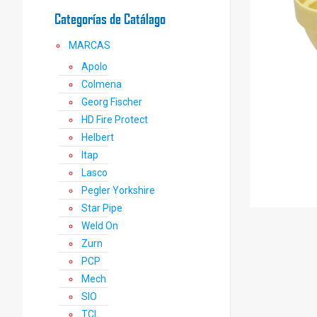
Categorías de Catálago
MARCAS
Apolo
Colmena
Georg Fischer
HD Fire Protect
Helbert
Itap
Lasco
Pegler Yorkshire
Star Pipe
Weld On
Zurn
PCP
Mech
SIO
TCL