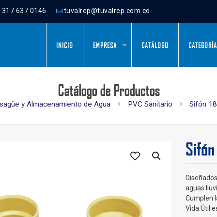
) 317 637 0146
tuvalrep@tuvalrep.com.co
INICIO
EMPRESA
CATÁLOGO
CATEGORÍ
Catálogo de Productos
sagüe y Almacenamiento de Agua
PVC Sanitario
Sifón 1
Sifón
Diseñados 
aguas lluv
Cumplen l
Vida Útil 