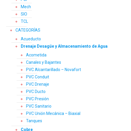
Mech
SIO
TCL
CATEGORÍAS
Acueducto
Drenaje Desagüe y Almacenamiento de Agua
Acometida
Canales y Bajantes
PVC Alcantarillado – Novafort
PVC Conduit
PVC Drenaje
PVC Ducto
PVC Presión
PVC Sanitario
PVC Unión Mecánica – Biaxial
Tanques
Cobre