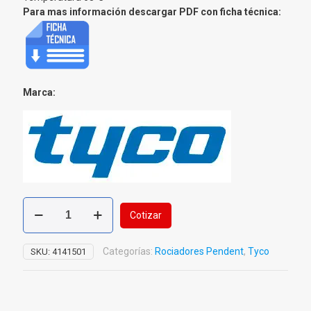
Para mas información descargar PDF con ficha técnica:
Marca:
Rociador
Cotizar
Pendiente
(Pendent)
TY
Categorías:
Rociadores Pendent
,
Tyco
SKU:
4141501
325
Tyco
cantidad