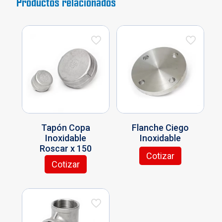
Productos relacionados
Tapón Copa
Flanche Ciego
Inoxidable
Inoxidable
Roscar x 150
Cotizar
Este
Cotizar
Este
producto
producto
tiene
tiene
múltiples
múltiples
variantes.
variantes.
Las
Las