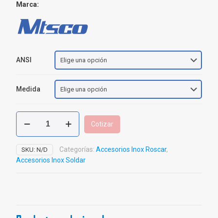
Marca:
ANSI
Medida
Flanche
Cotizar
Roscar
Inoxidable
cantidad
Categorías:
Accesorios Inox Roscar
,
SKU:
N/D
Accesorios Inox Soldar