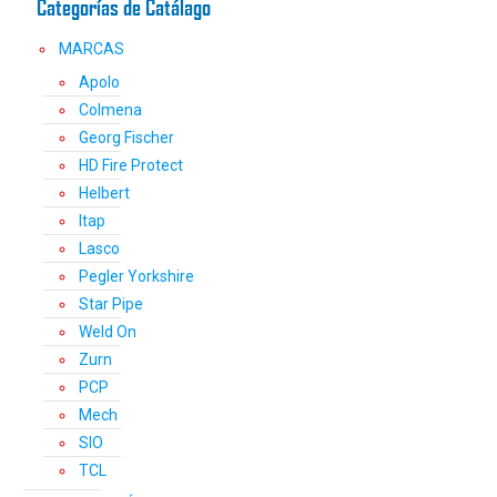
Categorías de Catálago
página
de
MARCAS
producto
Apolo
Colmena
Georg Fischer
HD Fire Protect
Helbert
Itap
Lasco
Pegler Yorkshire
Star Pipe
Weld On
Zurn
PCP
Mech
SIO
TCL