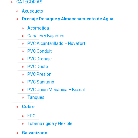
CATEGORÍAS
Acueducto
Drenaje Desagüe y Almacenamiento de Agua
Acometida
Canales y Bajantes
PVC Alcantarillado – Novafort
PVC Conduit
PVC Drenaje
PVC Ducto
PVC Presión
PVC Sanitario
PVC Unión Mecánica – Biaxial
Tanques
Cobre
EPC
Tubería rígida y Flexible
Galvanizado