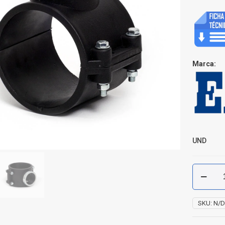
Marca:
UND
Collar
Derivació
Polietilen
Inserto
SKU:
N/
Metálico
cantidad