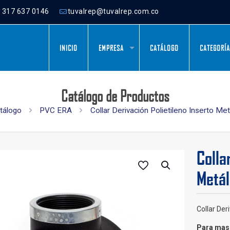
) 317 637 0146
tuvalrep@tuvalrep.com.co
INICIO
EMPRESA
CATÁLOGO
CATEGORÍ
Catálogo de Productos
tálogo
PVC ERA
Collar Derivación Polietileno Inserto Met
Colla
Metál
Collar Der
Para mas 