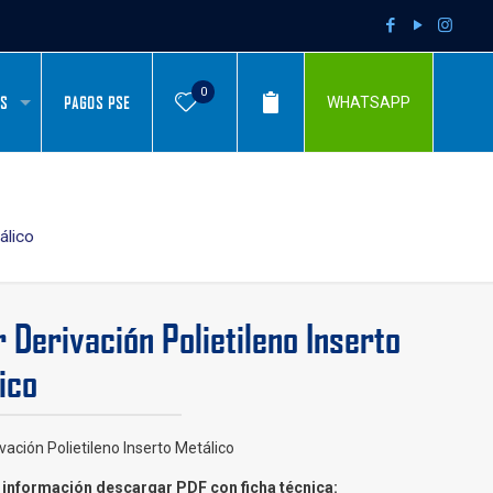
0
AS
PAGOS PSE
WHATSAPP
álico
r Derivación Polietileno Inserto
ico
ivación Polietileno Inserto Metálico
información descargar PDF con ficha técnica: