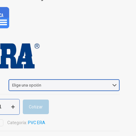
Cotizar
n
o
Categoría:
PVC ERA
D