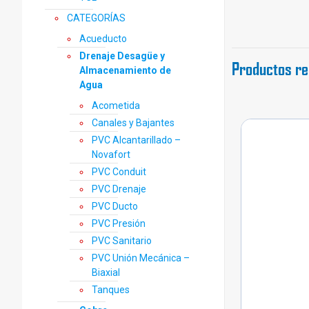
CATEGORÍAS
Acueducto
Drenaje Desagüe y
Productos re
Almacenamiento de
Agua
Acometida
Canales y Bajantes
PVC Alcantarillado –
Novafort
PVC Conduit
PVC Drenaje
PVC Ducto
PVC Presión
PVC Sanitario
PVC Unión Mecánica –
Biaxial
Tanques