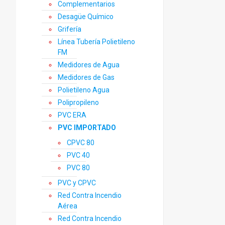
Complementarios
Desagüe Químico
Grifería
Línea Tubería Polietileno
FM
Medidores de Agua
Medidores de Gas
Polietileno Agua
Polipropileno
PVC ERA
PVC IMPORTADO
CPVC 80
PVC 40
PVC 80
PVC y CPVC
Red Contra Incendio
Aérea
Red Contra Incendio