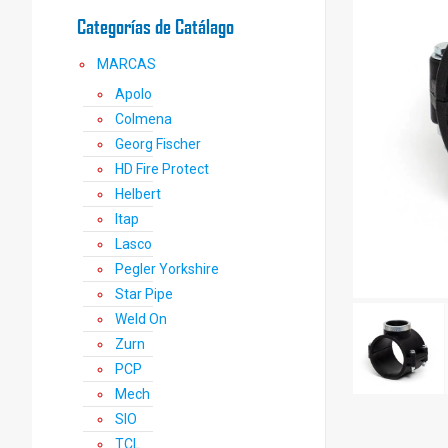
Categorías de Catálago
MARCAS
Apolo
Colmena
Georg Fischer
HD Fire Protect
Helbert
Itap
Lasco
Pegler Yorkshire
Star Pipe
Weld On
Zurn
PCP
Mech
SIO
TCL