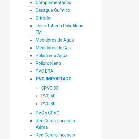
Complementarios
Desagüe Químico
Grifería
Línea Tubería Polietileno
FM
Medidores de Agua
Medidores de Gas
Polietileno Agua
Polipropileno
PVC ERA
PVC IMPORTADO
CPVC 80
PVC 40
PVC 80
PVC y CPVC
Red Contra Incendio
Aérea
Red Contra Incendio