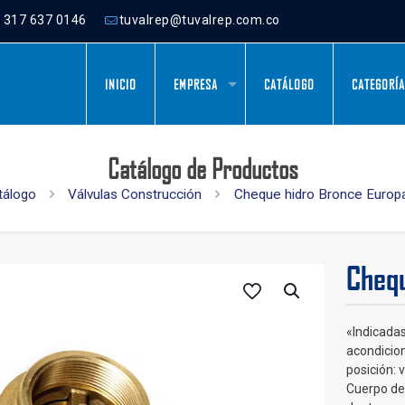
) 317 637 0146
tuvalrep@tuvalrep.com.co
INICIO
EMPRESA
CATÁLOGO
CATEGORÍ
Catálogo de Productos
tálogo
Válvulas Construcción
Cheque hidro Bronce Europa
Chequ
«Indicadas
acondicio
posición: v
Cuerpo de 