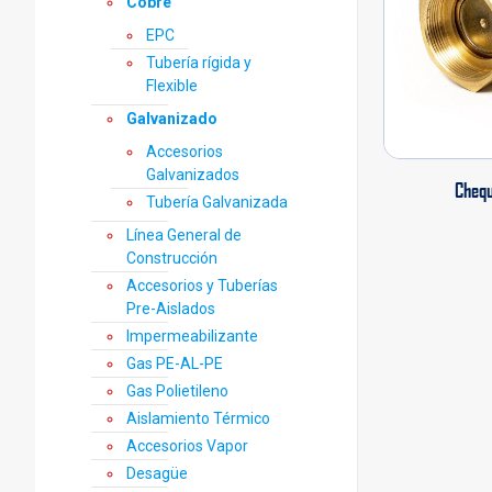
Cobre
EPC
Tubería rígida y
Flexible
Galvanizado
Accesorios
Galvanizados
Chequ
Tubería Galvanizada
Línea General de
Construcción
Accesorios y Tuberías
Pre-Aislados
Impermeabilizante
Gas PE-AL-PE
Gas Polietileno
Aislamiento Térmico
Accesorios Vapor
Desagüe