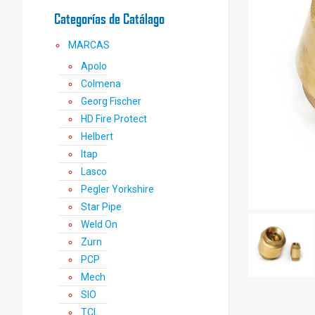
Categorías de Catálago
MARCAS
Apolo
Colmena
Georg Fischer
HD Fire Protect
Helbert
Itap
Lasco
Pegler Yorkshire
Star Pipe
Weld On
Zurn
PCP
Mech
SIO
TCL