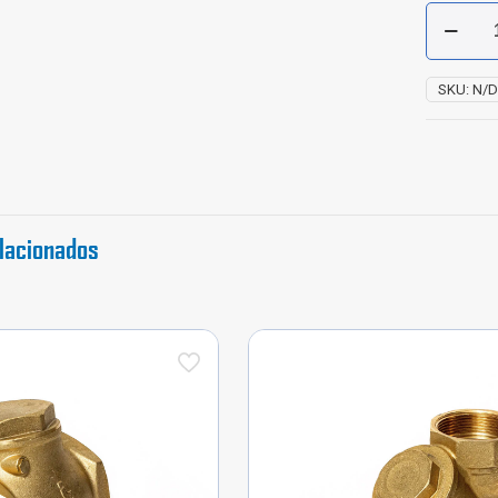
Cheque
hidro
Bronce
Europa
SKU:
N/
Itap
cantidad
lacionados