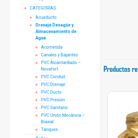
CATEGORÍAS
Acueducto
Drenaje Desagüe y
Almacenamiento de
Agua
Acometida
Canales y Bajantes
PVC Alcantarillado –
Productos re
Novafort
PVC Conduit
PVC Drenaje
PVC Ducto
PVC Presión
PVC Sanitario
PVC Unión Mecánica –
Biaxial
Tanques