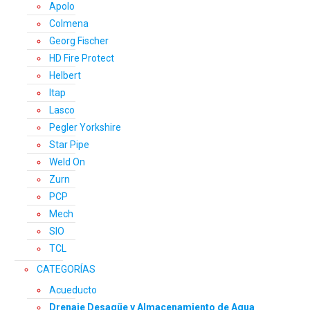
Apolo
Colmena
Georg Fischer
HD Fire Protect
Helbert
Itap
Lasco
Pegler Yorkshire
Star Pipe
Weld On
Zurn
PCP
Mech
SIO
TCL
CATEGORÍAS
Acueducto
Drenaje Desagüe y Almacenamiento de Agua