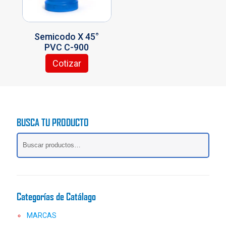
en
elegir
la
en
página
la
Semicodo X 45°
de
página
PVC C-900
producto
de
producto
Cotizar
Este
producto
tiene
múltiples
variantes.
BUSCA TU PRODUCTO
Las
opciones
se
pueden
elegir
en
la
Categorías de Catálago
página
de
MARCAS
producto