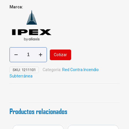
Marca:
Buje
Cotizar
PVC
C-
900
Categoría:
Red Contra Incendio
SKU:
1211101
cantidad
Subterránea
Productos relacionados