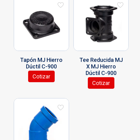
Tapón MJ Hierro
Tee Reducida MJ
Dúctil C-900
X MJ Hierro
Dúctil C-900
Cotizar
Este
Cotizar
producto
Este
tiene
producto
múltiples
tiene
variantes.
múltiples
Las
variantes.
opciones
Las
se
opciones
pueden
se
elegir
pueden