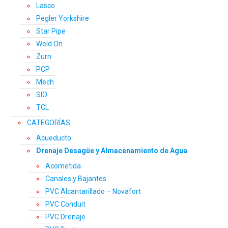
Lasco
Pegler Yorkshire
Star Pipe
Weld On
Zurn
PCP
Mech
SIO
TCL
CATEGORÍAS
Acueducto
Drenaje Desagüe y Almacenamiento de Agua
Acometida
Canales y Bajantes
PVC Alcantarillado – Novafort
PVC Conduit
PVC Drenaje