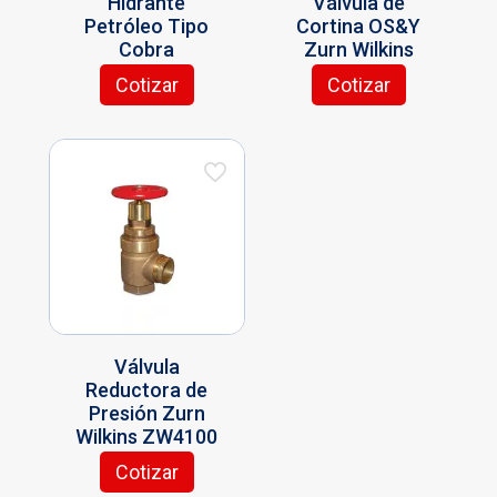
Hidrante
Válvula de
Petróleo Tipo
Cortina OS&Y
Cobra
Zurn Wilkins
Cotizar
Cotizar
Este
producto
tiene
múltiples
variantes.
Las
opciones
se
pueden
elegir
en
la
Válvula
página
Reductora de
de
Presión Zurn
producto
Wilkins ZW4100
Cotizar