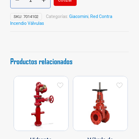
Cotizar
Chorro
Niebla
Bronce
Categorías:
Giacomini
,
Red Contra
SKU:
7014102
UL/FM
Incendio Válvulas
cantidad
Productos relacionados