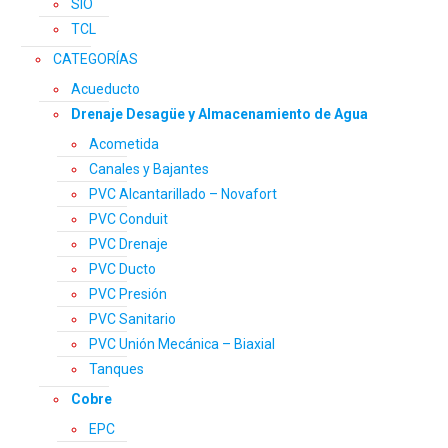
SIO
TCL
CATEGORÍAS
Acueducto
Drenaje Desagüe y Almacenamiento de Agua
Acometida
Canales y Bajantes
PVC Alcantarillado – Novafort
PVC Conduit
PVC Drenaje
PVC Ducto
PVC Presión
PVC Sanitario
PVC Unión Mecánica – Biaxial
Tanques
Cobre
EPC