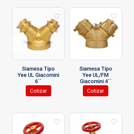
tiene
múltiples
variantes.
Las
opciones
se
pueden
elegir
en
la
página
Siamesa Tipo
Siamesa Tipo
de
Yee UL Giacomini
Yee UL/FM
producto
6´´
Giacomini 4´´
Cotizar
Cotizar