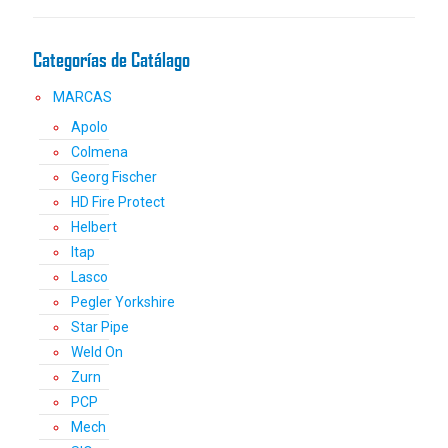
la
en
página
la
de
página
Categorías de Catálago
producto
de
producto
MARCAS
Apolo
Colmena
Georg Fischer
HD Fire Protect
Helbert
Itap
Lasco
Pegler Yorkshire
Star Pipe
Weld On
Zurn
PCP
Mech