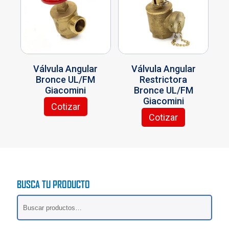
Válvula Angular
Válvula Angular
Bronce UL/FM
Restrictora
Giacomini
Bronce UL/FM
Giacomini
Cotizar
Este
Cotizar
producto
Este
tiene
producto
múltiples
tiene
variantes.
múltiples
Las
variantes.
opciones
Las
BUSCA TU PRODUCTO
se
opciones
pueden
se
elegir
pueden
en
elegir