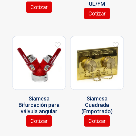
UL/FM
Cotizar
Cotizar
Siamesa
Siamesa
Bifurcación para
Cuadrada
válvula angular
(Empotrado)
Cotizar
Cotizar
Este
producto