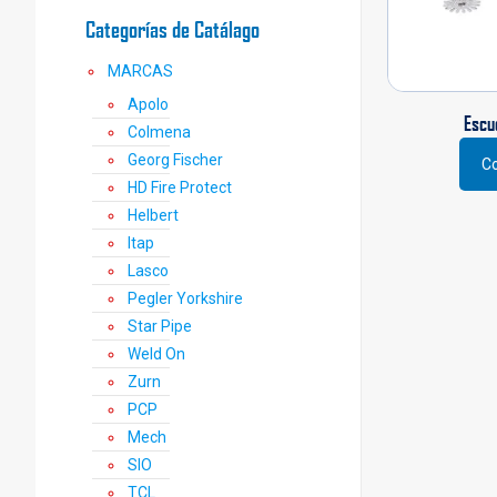
Categorías de Catálago
MARCAS
Apolo
Escu
Colmena
Georg Fischer
Co
Este
HD Fire Protect
prod
Helbert
tiene
Itap
múlti
varia
Lasco
Las
Pegler Yorkshire
opci
Star Pipe
se
Weld On
pued
Zurn
elegi
en
PCP
la
Mech
pági
SIO
de
TCL