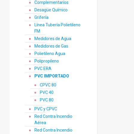
Complementarios
Desagüe Químico
Grifería
Línea Tubería Polietileno
FM
Medidores de Agua
Medidores de Gas
Polietileno Agua
Polipropileno
PVC ERA
PVC IMPORTADO
CPVC 80
PVC 40
PVC 80
PVC y CPVC
Red Contra Incendio
Aérea
Red Contra Incendio