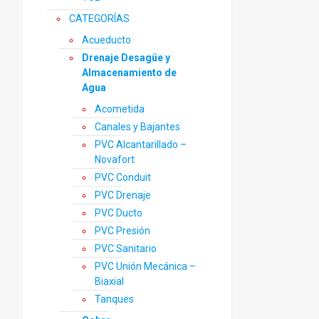
prod
CATEGORÍAS
Acueducto
Drenaje Desagüe y
Almacenamiento de
Agua
Acometida
Canales y Bajantes
PVC Alcantarillado –
Novafort
PVC Conduit
PVC Drenaje
PVC Ducto
PVC Presión
PVC Sanitario
PVC Unión Mecánica –
Biaxial
Tanques