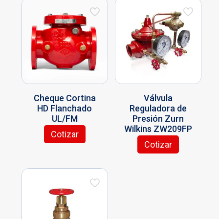
Cheque Cortina
Válvula
HD Flanchado
Reguladora de
UL/FM
Presión Zurn
Wilkins ZW209FP
Cotizar
Este
Cotizar
producto
Este
tiene
producto
múltiples
tiene
variantes.
múltiples
Las
variantes.
opciones
Las
se
opciones