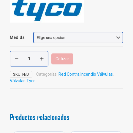
Medida
Válvula
Cotizar
Reguladora
de
Presión
Categorías:
Red Contra Incendio Válvulas
,
SKU:
N/D
TYCO
Válvulas Tyco
UL/FM
cantidad
Productos relacionados