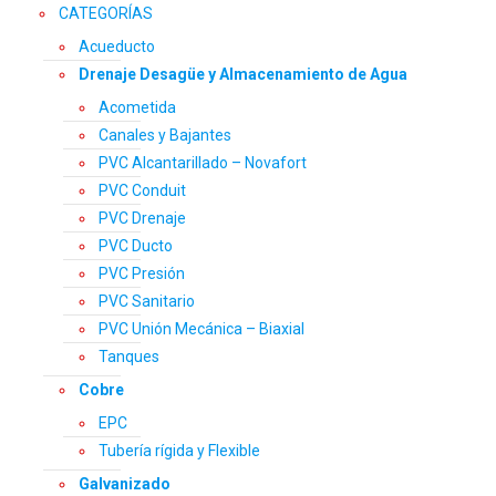
CATEGORÍAS
Acueducto
Drenaje Desagüe y Almacenamiento de Agua
Acometida
Canales y Bajantes
PVC Alcantarillado – Novafort
PVC Conduit
PVC Drenaje
PVC Ducto
PVC Presión
PVC Sanitario
PVC Unión Mecánica – Biaxial
Tanques
Cobre
EPC
Tubería rígida y Flexible
Galvanizado