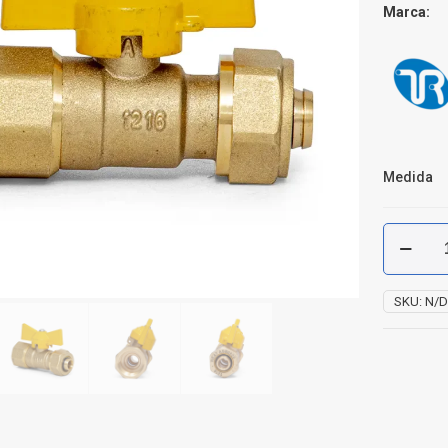
Marca:
Medida
Válvula
Bola
Gas
NPT
SKU:
N/
X
PE
AL
PE
cantidad