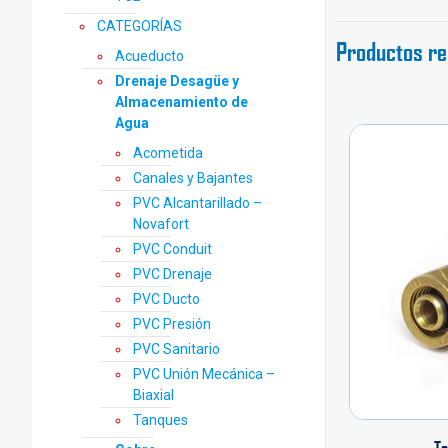
CATEGORÍAS
Productos re
Acueducto
Drenaje Desagüe y
Almacenamiento de
Agua
Acometida
Canales y Bajantes
PVC Alcantarillado –
Novafort
PVC Conduit
PVC Drenaje
PVC Ducto
PVC Presión
PVC Sanitario
PVC Unión Mecánica –
Biaxial
Tanques