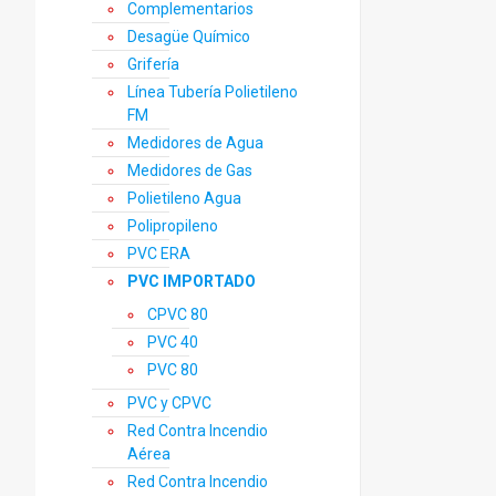
Complementarios
Desagüe Químico
Grifería
Línea Tubería Polietileno
FM
Medidores de Agua
Medidores de Gas
Polietileno Agua
Polipropileno
PVC ERA
PVC IMPORTADO
CPVC 80
PVC 40
PVC 80
PVC y CPVC
Red Contra Incendio
Aérea
Red Contra Incendio