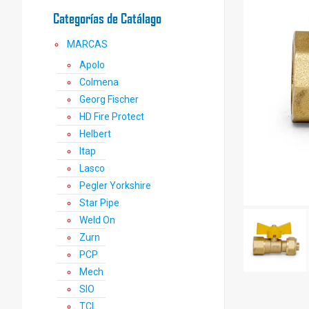
Categorías de Catálago
MARCAS
Apolo
Colmena
Georg Fischer
HD Fire Protect
Helbert
Itap
Lasco
Pegler Yorkshire
Star Pipe
Weld On
Zurn
PCP
Mech
SIO
TCL