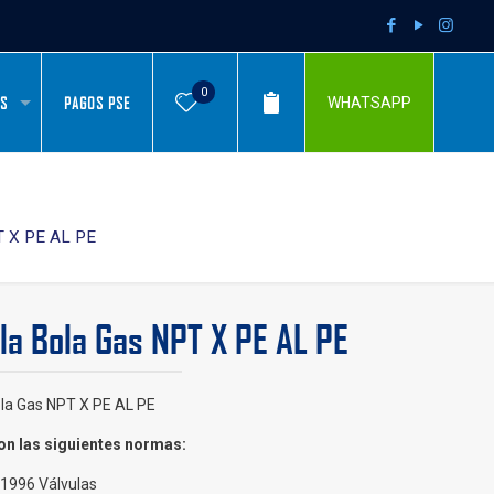
0
AS
PAGOS PSE
WHATSAPP
T X PE AL PE
la Bola Gas NPT X PE AL PE
ola Gas NPT X PE AL PE
n las siguientes normas:
1996 Válvulas