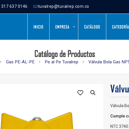
) 317 637 0146
tuvalrep@tuvalrep.com.co
INICIO
EMPRESA
CATÁLOGO
CATEGORÍ
Catálogo de Productos
Gas PE-AL-PE
Pe al Pe Tuvalrep
Válvula Bola Gas NP
Válvu
Válvula B
Cumple co
NTC 3740: