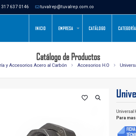
) 317 637 0146
tuvalrep@tuvalrep.com.co
INICIO
EMPRESA
CATÁLOGO
CATEGORÍ
Catálogo de Productos
ría y Accesorios Acero al Carbón
Accesorios H.O
Univers
Unive
Universal 
Para mas 