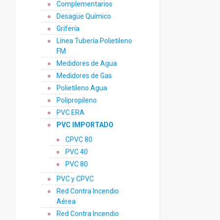
Complementarios
Desagüe Químico
Grifería
Línea Tubería Polietileno
FM
Medidores de Agua
Medidores de Gas
Polietileno Agua
Polipropileno
PVC ERA
PVC IMPORTADO
CPVC 80
PVC 40
PVC 80
PVC y CPVC
Red Contra Incendio
Aérea
Red Contra Incendio