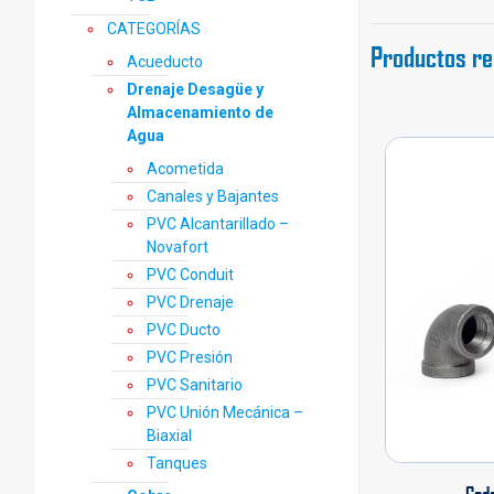
CATEGORÍAS
Productos re
Acueducto
Drenaje Desagüe y
Almacenamiento de
Agua
Acometida
Canales y Bajantes
PVC Alcantarillado –
Novafort
PVC Conduit
PVC Drenaje
PVC Ducto
PVC Presión
PVC Sanitario
PVC Unión Mecánica –
Biaxial
Tanques