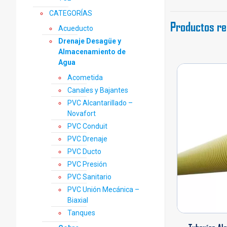
CATEGORÍAS
Productos re
Acueducto
Drenaje Desagüe y
Almacenamiento de
Agua
Acometida
Canales y Bajantes
PVC Alcantarillado –
Novafort
PVC Conduit
PVC Drenaje
PVC Ducto
PVC Presión
PVC Sanitario
PVC Unión Mecánica –
Biaxial
Tanques