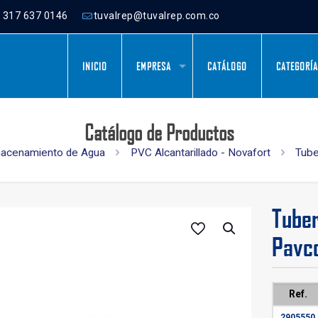
) 317 637 0146
tuvalrep@tuvalrep.com.co
INICIO
EMPRESA
CATÁLOGO
CATEGORÍ
Catálogo de Productos
macenamiento de Agua
PVC Alcantarillado - Novafort
Tube
Tuber
Pavc
Ref.
2905550