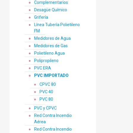
Complementarios
Desagüe Químico
Grifería
Línea Tubería Polietileno
FM
Medidores de Agua
Medidores de Gas
Polietileno Agua
Polipropileno
PVC ERA
PVC IMPORTADO
CPVC 80
PVC 40
PVC 80
PVC y CPVC
Red Contra Incendio
Aérea
Red Contra Incendio