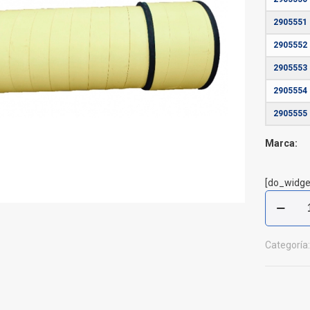
2905551
2905552
2905553
2905554
2905555
Marca:
[do_widge
Tubería
Novaloc
Tramos
de
Categoría
6
Metros
Pavco
cantidad