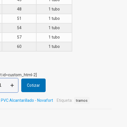
48
1 tubo
51
1 tubo
54
1 tubo
57
1 tubo
60
1 tubo
t id=custom_html-2]
Cotizar
:
PVC Alcantarillado - Novafort
Etiqueta:
tramos