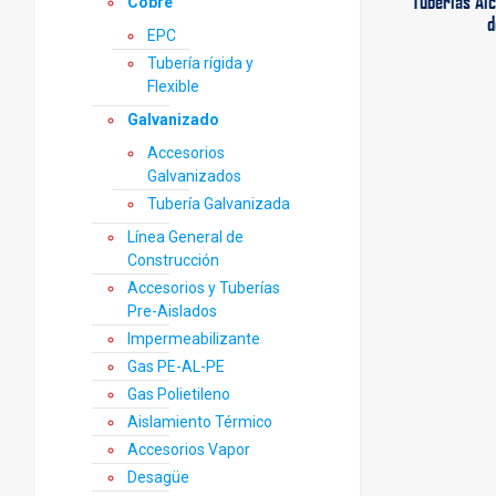
Tuberías Al
Cobre
d
EPC
Tubería rígida y
Flexible
Galvanizado
Accesorios
Galvanizados
Tubería Galvanizada
Línea General de
Construcción
Accesorios y Tuberías
Pre-Aislados
Impermeabilizante
Gas PE-AL-PE
Gas Polietileno
Aislamiento Térmico
Accesorios Vapor
Desagüe