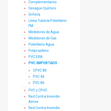
Complementarios
Desagüe Químico
Grifería
Línea Tubería Polietileno
FM
Medidores de Agua
Medidores de Gas
Polietileno Agua
Polipropileno
PVC ERA
PVC IMPORTADO
CPVC 80
PVC 40
PVC 80
PVC y CPVC
Red Contra Incendio
Aérea
Red Contra Incendio