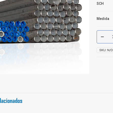
SCH
Medida
Tubería
Acero
Inoxidabl
304
SKU:
N/
Con
Costura
ASTM-
A312
cantidad
lacionados