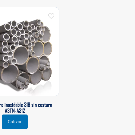
o inoxidable 316 sin costura
ASTM-A312
Cotizar
Este
producto