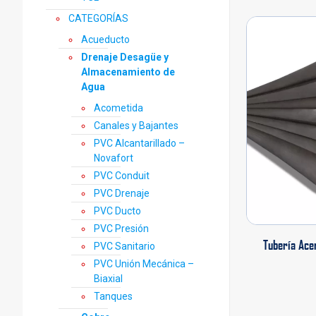
CATEGORÍAS
Acueducto
Drenaje Desagüe y
Almacenamiento de
Agua
Acometida
Canales y Bajantes
PVC Alcantarillado –
Novafort
PVC Conduit
PVC Drenaje
PVC Ducto
PVC Presión
Tubería Acer
PVC Sanitario
PVC Unión Mecánica –
Biaxial
Tanques