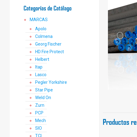
Categorías de Catálago
MARCAS
Apolo
Colmena
Georg Fischer
HD Fire Protect
Helbert
Itap
Lasco
Pegler Yorkshire
Star Pipe
Weld On
Zurn
PCP
Productos re
Mech
SIO
TCL