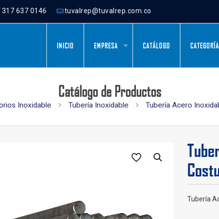
) 317 637 0146
tuvalrep@tuvalrep.com.co
INICIO
EMPRESA
CATÁLOGO
CATEGORÍ
Catálogo de Productos
orios Inoxidable
Tubería Inoxidable
Tubería Acero Inoxi
Tuber
Cost
Tubería A