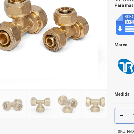
Para mas 
Marca:
Medida
Tee
Pe
Al
Pe
SKU:
N/