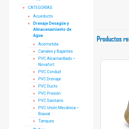
CATEGORÍAS
Acueducto
Drenaje Desagüe y
Almacenamiento de
Agua
Productos re
Acometida
Canales y Bajantes
PVC Alcantarillado –
Novafort
PVC Conduit
PVC Drenaje
PVC Ducto
PVC Presión
PVC Sanitario
PVC Unión Mecánica –
Biaxial
Tanques