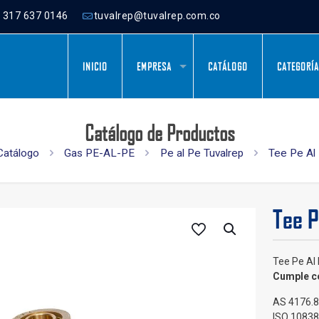
) 317 637 0146
tuvalrep@tuvalrep.com.co
INICIO
EMPRESA
CATÁLOGO
CATEGORÍ
Catálogo de Productos
Catálogo
Gas PE-AL-PE
Pe al Pe Tuvalrep
Tee Pe Al
Tee P
Tee Pe Al
Cumple co
AS 4176.8
ISO 10838