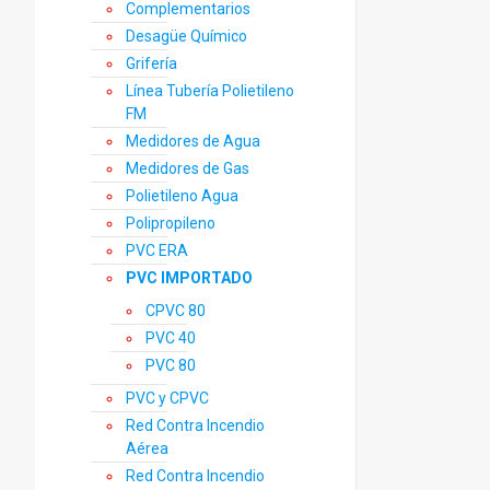
Complementarios
Desagüe Químico
Grifería
Línea Tubería Polietileno
FM
Medidores de Agua
Medidores de Gas
Polietileno Agua
Polipropileno
PVC ERA
PVC IMPORTADO
CPVC 80
PVC 40
PVC 80
PVC y CPVC
Red Contra Incendio
Aérea
Red Contra Incendio