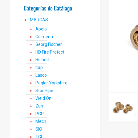
Categorías de Catálago
MARCAS
Apolo
Colmena
Georg Fischer
HD Fire Protect
Helbert
Itap
Lasco
Pegler Yorkshire
Star Pipe
Weld On
Zurn
PCP
Mech
SIO
TCL