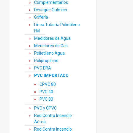
Complementarios
Desagüe Químico
Grifería
Línea Tubería Polietileno
FM
Medidores de Agua
Medidores de Gas
Polietileno Agua
Polipropileno
PVC ERA
PVC IMPORTADO
CPVC 80
PVC 40
PVC 80
PVC y CPVC
Red Contra Incendio
Aérea
Red Contra Incendio