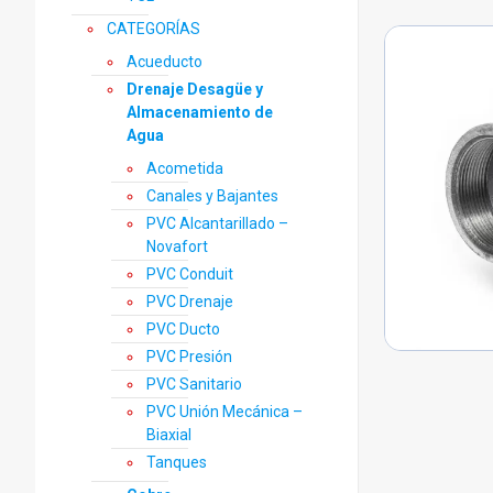
CATEGORÍAS
Acueducto
Drenaje Desagüe y
Almacenamiento de
Agua
Acometida
Canales y Bajantes
PVC Alcantarillado –
Novafort
PVC Conduit
PVC Drenaje
PVC Ducto
PVC Presión
PVC Sanitario
PVC Unión Mecánica –
Biaxial
Tanques