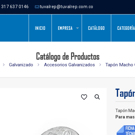
) 317 637 0146
tuvalrep@tuvalrep.com.co
INICIO
EMPRESA
CATÁLOGO
CATEGORÍ
Catálogo de Productos
Galvanizado
Accesorios Galvanizados
Tapón Macho 
Tapó
Tapón Ma
Para mas 