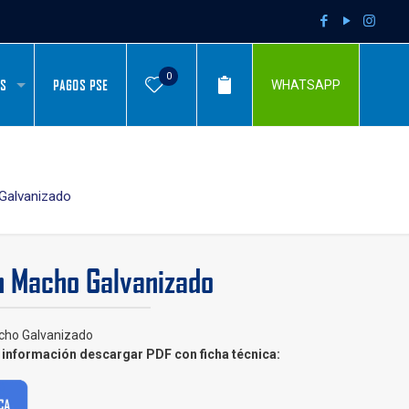
0
AS
PAGOS PSE
WHATSAPP
Galvanizado
n Macho Galvanizado
cho Galvanizado
información descargar PDF con ficha técnica: