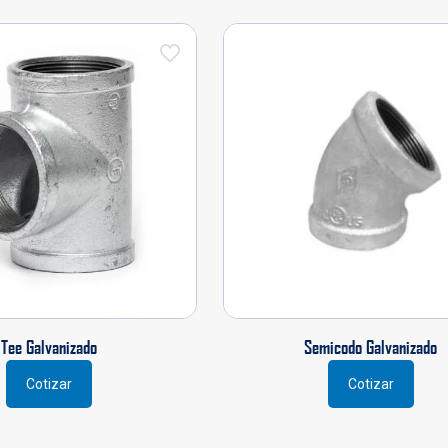
Tee Galvanizado
Semicodo Galvanizado
Cotizar
Cotizar
Este
Este
producto
producto
tiene
tiene