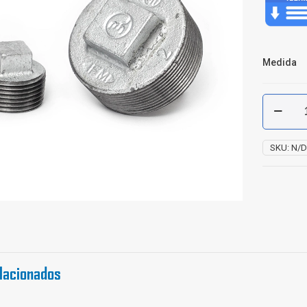
Medida
Tapón
Macho
Galvaniz
cantidad
SKU:
N/
lacionados