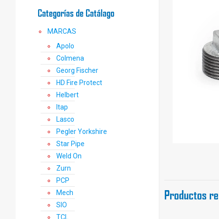
Categorías de Catálago
MARCAS
Apolo
Colmena
Georg Fischer
HD Fire Protect
Helbert
Itap
Lasco
Pegler Yorkshire
Star Pipe
Weld On
Zurn
PCP
Productos re
Mech
SIO
TCL