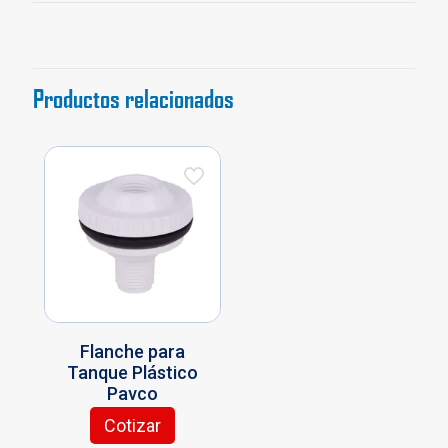
Productos relacionados
Flanche para
Tanque Plástico
Pavco
Cotizar
Este