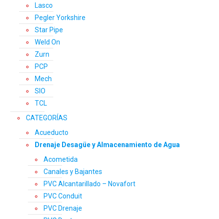
Lasco
Pegler Yorkshire
Star Pipe
Weld On
Zurn
PCP
Mech
SIO
TCL
CATEGORÍAS
Acueducto
Drenaje Desagüe y Almacenamiento de Agua
Acometida
Canales y Bajantes
PVC Alcantarillado – Novafort
PVC Conduit
PVC Drenaje