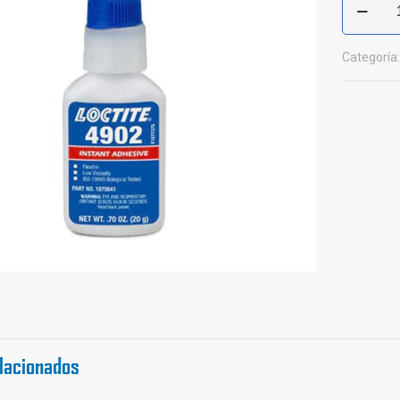
Bonder
Loctite
cantidad
Categoría
lacionados