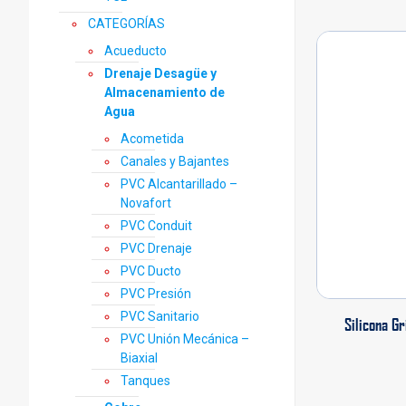
CATEGORÍAS
Acueducto
Drenaje Desagüe y
Almacenamiento de
Agua
Acometida
Canales y Bajantes
PVC Alcantarillado –
Novafort
PVC Conduit
PVC Drenaje
PVC Ducto
PVC Presión
PVC Sanitario
Silicona Gr
PVC Unión Mecánica –
Biaxial
Tanques