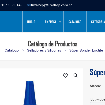
) 317 637 0146
tuvalrep@tuvalrep.com.co
INICIO
EMPRESA
CATÁLOGO
CATEGORÍ
Catálogo de Productos
Catálogo
Selladores y Siliconas
Súper Bonder Loctite
Súper
Marca:
[do_widge
Súper