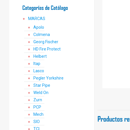
Categorías de Catálago
MARCAS
Apolo
Colmena
Georg Fischer
HD Fire Protect
Helbert
Itap
Lasco
Pegler Yorkshire
Star Pipe
Weld On
Zurn
PCP
Mech
Productos re
SIO
TCL