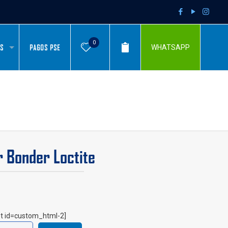
0
AS
PAGOS PSE
WHATSAPP
 Bonder Loctite
t id=custom_html-2]