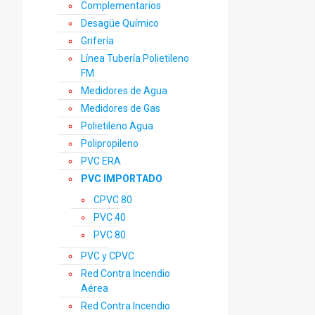
Complementarios
Desagüe Químico
Grifería
Línea Tubería Polietileno
FM
Medidores de Agua
Medidores de Gas
Polietileno Agua
Polipropileno
PVC ERA
PVC IMPORTADO
CPVC 80
PVC 40
PVC 80
PVC y CPVC
Red Contra Incendio
Aérea
Red Contra Incendio