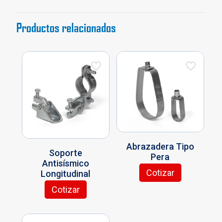
Productos relacionados
Abrazadera Tipo
Soporte
Pera
Antisísmico
Cotizar
Longitudinal
Este
producto
Cotizar
Este
tiene
producto
múltiples
tiene
variantes.