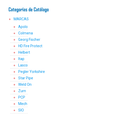
la
Categorías de Catálago
página
de
MARCAS
producto
Apolo
Colmena
Georg Fischer
HD Fire Protect
Helbert
Itap
Lasco
Pegler Yorkshire
Star Pipe
Weld On
Zurn
PCP
Mech
SIO