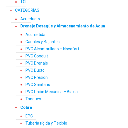
TCL
CATEGORÍAS
Acueducto
Drenaje Desagüe y Almacenamiento de Agua
Acometida
Canales y Bajantes
PVC Alcantarillado – Novafort
PVC Conduit
PVC Drenaje
PVC Ducto
PVC Presión
PVC Sanitario
PVC Unión Mecánica – Biaxial
Tanques
Cobre
EPC
Tubería rígida y Flexible