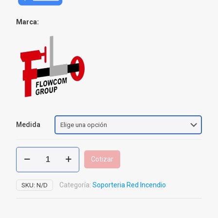
Marca:
Medida
Soporte
Cotizar
Antisísmico
Lateral
cantidad
Categoría:
Soporteria Red Incendio
SKU:
N/D