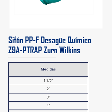
Sifón PP-F Desagüe Químico
Z9A-PTRAP Zurn Wilkins
Medidas
1.1/2″
2″
3″
4″