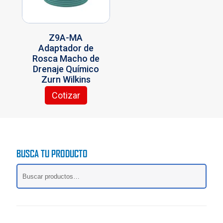
elegir
en
la
Z9A-MA
página
Adaptador de
de
Rosca Macho de
producto
Drenaje Químico
Zurn Wilkins
Cotizar
BUSCA TU PRODUCTO