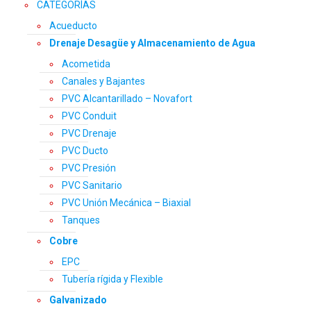
CATEGORÍAS
Acueducto
Drenaje Desagüe y Almacenamiento de Agua
Acometida
Canales y Bajantes
PVC Alcantarillado – Novafort
PVC Conduit
PVC Drenaje
PVC Ducto
PVC Presión
PVC Sanitario
PVC Unión Mecánica – Biaxial
Tanques
Cobre
EPC
Tubería rígida y Flexible
Galvanizado