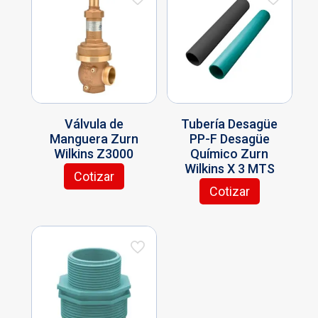
Válvula de
Tubería Desagüe
Manguera Zurn
PP-F Desagüe
Wilkins Z3000
Químico Zurn
Wilkins X 3 MTS
Cotizar
Cotizar
Este
producto
tiene
múltiples
variantes.
Las
opciones
se
pueden