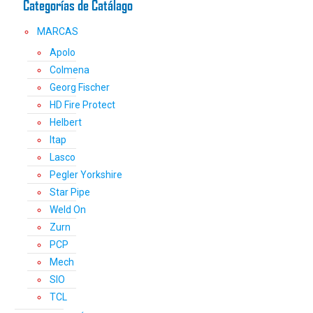
Categorías de Catálago
MARCAS
Apolo
Colmena
Georg Fischer
HD Fire Protect
Helbert
Itap
Lasco
Pegler Yorkshire
Star Pipe
Weld On
Zurn
PCP
Mech
SIO
TCL