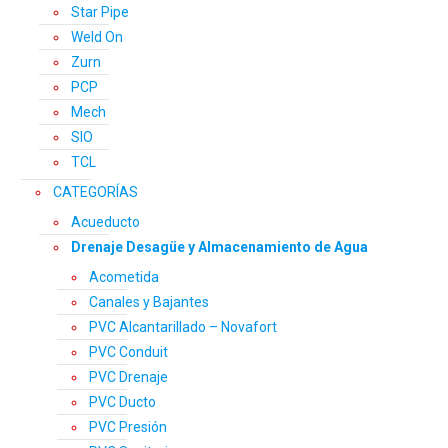
Star Pipe
Weld On
Zurn
PCP
Mech
SIO
TCL
CATEGORÍAS
Acueducto
Drenaje Desagüe y Almacenamiento de Agua
Acometida
Canales y Bajantes
PVC Alcantarillado – Novafort
PVC Conduit
PVC Drenaje
PVC Ducto
PVC Presión