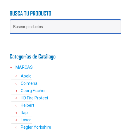
múltiples
variantes.
BUSCA TU PRODUCTO
Las
opciones
se
pueden
elegir
en
la
Categorías de Catálago
página
de
MARCAS
producto
Apolo
Colmena
Georg Fischer
HD Fire Protect
Helbert
Itap
Lasco
Pegler Yorkshire