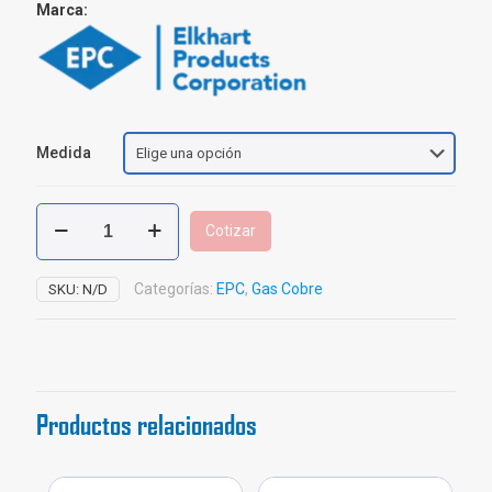
Marca:
Medida
Semicodo
Cotizar
Cobre
EPC
cantidad
Categorías:
EPC
,
Gas Cobre
SKU:
N/D
Productos relacionados