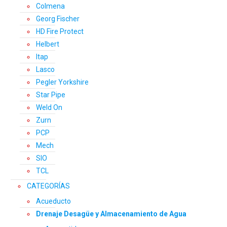
Colmena
Georg Fischer
HD Fire Protect
Helbert
Itap
Lasco
Pegler Yorkshire
Star Pipe
Weld On
Zurn
PCP
Mech
SIO
TCL
CATEGORÍAS
Acueducto
Drenaje Desagüe y Almacenamiento de Agua