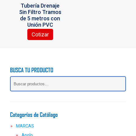
la
Tubería Drenaje
página
Sin Filtro Tramos
de
de 5 metros con
producto
Unión PVC
Cotizar
Este
producto
tiene
múltiples
variantes.
BUSCA TU PRODUCTO
Las
opciones
se
pueden
elegir
en
la
Categorías de Catálago
página
de
MARCAS
producto
Apolo