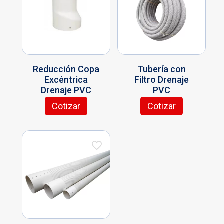
Reducción Copa
Tubería con
Excéntrica
Filtro Drenaje
Drenaje PVC
PVC
Cotizar
Cotizar
Este
producto
tiene
múltiples
variantes.
Las
opciones
se
pueden
elegir
en