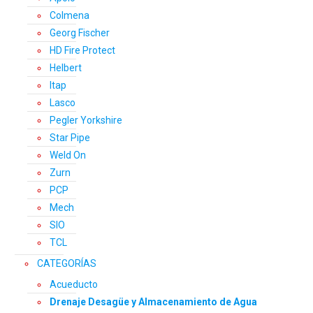
Colmena
Georg Fischer
HD Fire Protect
Helbert
Itap
Lasco
Pegler Yorkshire
Star Pipe
Weld On
Zurn
PCP
Mech
SIO
TCL
CATEGORÍAS
Acueducto
Drenaje Desagüe y Almacenamiento de Agua