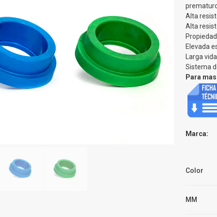
prematur
Alta resis
Alta resis
Propiedade
Elevada es
Larga vida
Sistema d
Para mas 
Marca:
Color
MM