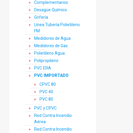
Complementarios
Desagüe Químico
Grifería
Línea Tubería Polietileno
FM
Medidores de Agua
Medidores de Gas
Polietileno Agua
Polipropileno
PVC ERA
PVC IMPORTADO
CPVC 80
PVC 40
PVC 80
PVC y CPVC
Red Contra Incendio
Aérea
Red Contra Incendio