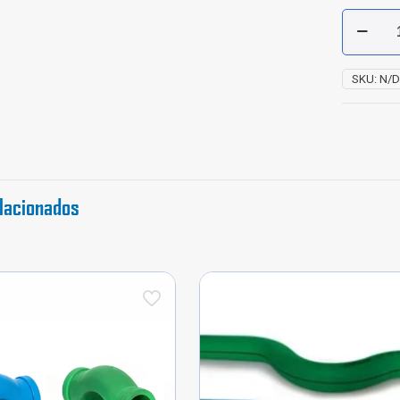
Porta
Brida
Polipropi
Fusión
SKU:
N/
cantidad
lacionados