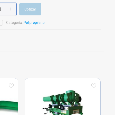
Cotizar
leno
Categoría:
Polipropileno
D