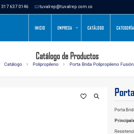
) 317 637 0146
tuvalrep@tuvalrep.com.co
INICIO
EMPRESA
CATÁLOGO
CATEGORÍ
Catálogo de Productos
Catálogo
Polipropileno
Porta Brida Polipropileno Fusión
Porta
Porta Brid
Principal
Resistenc