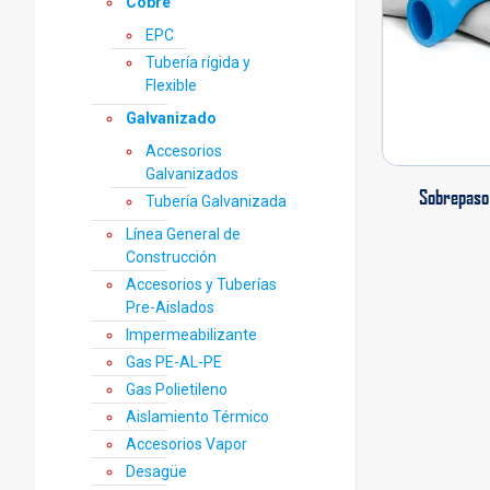
Cobre
EPC
Tubería rígida y
Flexible
Galvanizado
Accesorios
Galvanizados
Sobrepaso 
Tubería Galvanizada
Línea General de
Construcción
Accesorios y Tuberías
Pre-Aislados
Impermeabilizante
Gas PE-AL-PE
Gas Polietileno
Aislamiento Térmico
Accesorios Vapor
Desagüe