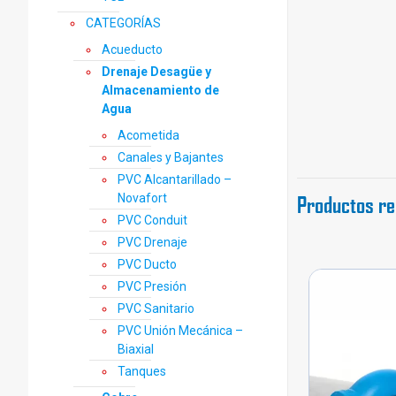
CATEGORÍAS
Acueducto
Drenaje Desagüe y
Almacenamiento de
Agua
Acometida
Canales y Bajantes
PVC Alcantarillado –
Productos re
Novafort
PVC Conduit
PVC Drenaje
PVC Ducto
PVC Presión
PVC Sanitario
PVC Unión Mecánica –
Biaxial
Tanques